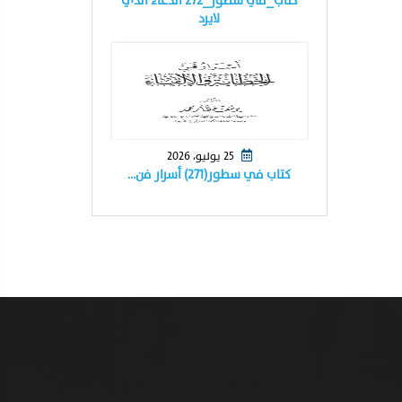
كتاب_في سطور_٢٧٢ الدعاء الذي
لايرد
25 يوليو، 2026
كتاب في سطور(٢٧١) أسرار فن…