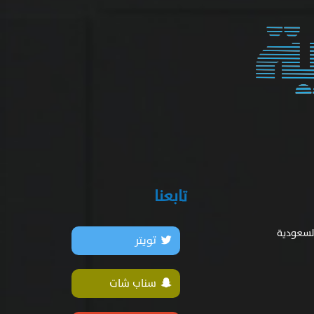
تابعنا
السعودية
تويتر
سناب شات