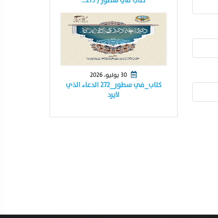
كتاب في سطور ( ٢٧٣…
30 يوليو، 2026
كتاب_في سطور_٢٧٢ الدعاء الذي
لايرد