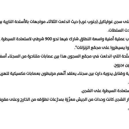
سجن غواياكيل (جنوب غرب) حيث اندلعت الثلاثاء مواجهات بالأسلحة النارية بي
وقالت قائدة الشرطة الجنرال تانيا فاريللا للصحافيين، في أعقاب عملية أمنية واسعة النطاق شارك فيها نحو 900 شرطي لا
 يسيطروا على مجمّع الزنزانات”.
لّحة التي اندلعت في مجمّع السجون هذا بين عصابات متناحرة من السجناء أسف
ارية وقنابل يدوية دارت بين سجناء يعتقد أنّهم مرتبطون بعصابات مكسيكية لتهري
ستعادة السيطرة على السّجن.
ار السّجن كانت وحدات من الجيش معزّزة بمدرّعات تطوّقه من الخارج وعلى مقر
.