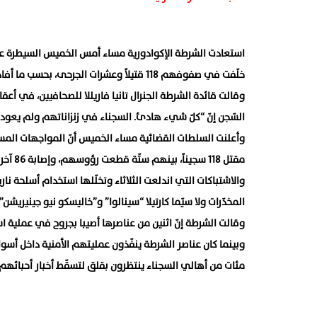
استعادت الشرطة الإكوادورية مساء أمس الخميس السيطرة على 
خلّفت في صفوفهم 118 قتيلاً وعشرات الجرحى، بحسب ما أفادت السلطات.
السّجن إنّ “كلّ شيء هادئ. السجناء في زنزاناتهم ولم يعودوا
وأعلنت السلطات القضائية مساء الخميس أنّ المواجهات المس
مقتل 118 سجيناً، بينهم ستّة قطعت رؤوسهم، وإصابة 86 آخرين بجروح.
والاشتباكات التي اندلعت الثلاثاء وتخلّلها استخدام أسلحة ن
المخدّرات ولا سيّما كارتيلا “سينالوا” و”خاليسكو نيو جينيريشن”.
وقالت الشرطة إنّ اثنين من عناصرها أصيبا بجروح في عملية ا
وبينما كان عناصر الشرطة ينفّذون عمليتهم الأمنية داخل أسو
مئات من أهالي السجناء ينتظرون بقلق لتسقّط أخبار أحبائهم