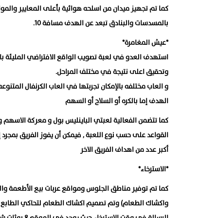
بالمسدسات والبنادق تبعد عن الهدف مسافة 10.
*عيش المغامرة*
استهدف العدو في لعبة تصويب الواقع الافتراضي المليئة با
وتحقيق اعلى نتيجة في مختلف المراحل.
و العاب مختلفه بالإمكان تجربتها في العاب الكرنفال المتنوع
الهدف إما بالكره أو السلاح أو السهم
كما تتضمن الفعالية لعبتي الباينليس بول و معركة الاسهم و
القواعد على حسب نوع اللعبة , فيمكن أن يفوز الفريق بمجرد 
أكبر عدد من اهداف الفريق الاخر
*الاسترخاء*
كما تم توفير مناطق الجلوس ومواقع عربات بيع الأطعمة وال
واكشاك الطعام) وتم تصميم اكشاك الطعام لتحاكي الطابع 
الرسالة في وقت الاسترخاء حيث يوجد في الموقع ٨ بوثات شاحنات طعام وأكشاك المطاعم