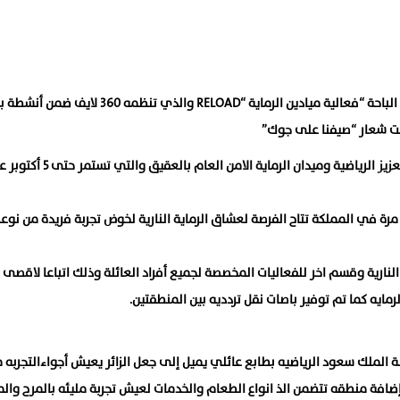
تحتضن مدينة الملك سعود بن عبدالعزيز الرياضية في منطقة الباحة “فعالية ميادين الرماية “RELOAD والذي تنظم
حت شعار “صيفنا على جوك”
وتقام “فعالية ميادين الرماية ” بمدينة الملك سعود بن عبدالعزيز الرياضية 
رة في المملكة تتاح الفرصة لعشاق الرماية النارية لخوض تجربة فريدة من نوع
ارية وقسم اخر للفعاليات المخصصة لجميع أفراد العائلة وذلك اتباعا لاقصى 
مايه كما تم توفير باصات نقل تردديه بين المنطقتين.
الملك سعود الرياضيه بطابع عائلي يميل إلى جعل الزائر يعيش أجواءالتجربه م
ضافة منطقه تتضمن الذ انواع الطعام والخدمات لعيش تجربة مليئه بالمرح والم