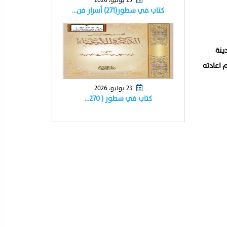
كتاب في سطور(٢٧١) أسرار فن…
ينة
 اعادته
23 يوليو، 2026
كتاب في سطور ( ٢٧٠…