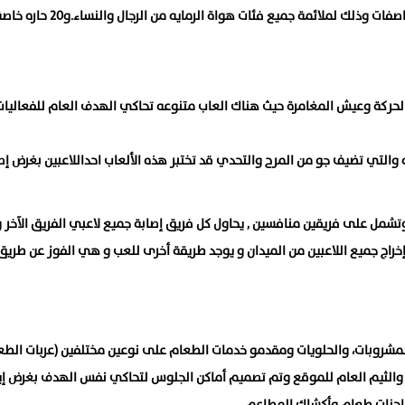
كما تم تجهيز ميدان من اسلحه هوائية بأعلى المعايير والمواصفات وذلك لملائمة جميع فئات هواة الرمايه من الرجال والنساء.و
لحركة وعيش المغامرة حيث هناك العاب متنوعه تحاكي الهدف العام للفعاليات 
ه والتي تضيف جو من المرح والتحدي قد تختبر هذه الألعاب احداللاعبين بغرض إص
تشمل على فريقين منافسين , يحاول كل فريق إصابة جميع لاعبي الفريق الآخر 
إخراج جميع اللاعبين من الميدان و يوجد طريقة أخرى للعب و هي الفوز عن طريق
مشروبات، والحلويات ومقدمو خدمات الطعام على نوعين مختلفين (عربات الطع
والثيم العام للموقع وتم تصميم أماكن الجلوس لتحاكي نفس الهدف بغرض إ