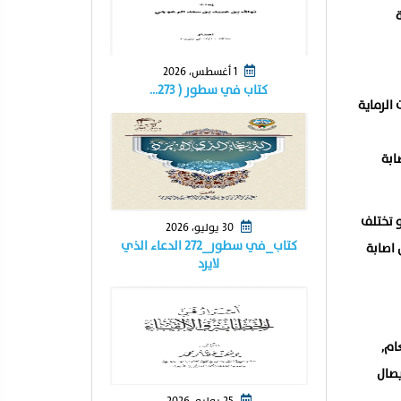
20 حاره خاصة
1 أغسطس، 2026
كتاب في سطور ( ٢٧٣…
الرماية
ابة
و تختلف
30 يوليو، 2026
كتاب_في سطور_٢٧٢ الدعاء الذي
 اصابة
لايرد
ام,
يصال
25 يوليو، 2026