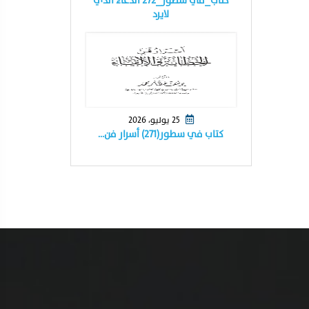
كتاب_في سطور_٢٧٢ الدعاء الذي
لايرد
25 يوليو، 2026
كتاب في سطور(٢٧١) أسرار فن…