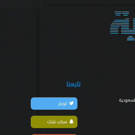
تابعنا
السعودية
تويتر
سناب شات