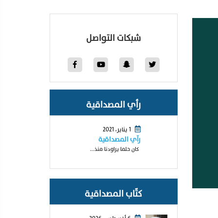
شبكات التواصل
رأي المصداقية
1 يناير، 2021
رآي المصداقية
كان حلما يراودنا منذ...
كتّاب المصداقية