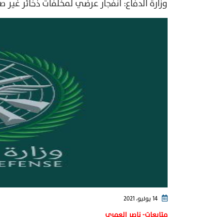
وزارة الدفاع: انفجار عرضي لمخلفات ذخائر غير صا
14 يوليو، 2021
متابعات- ناصر العمري