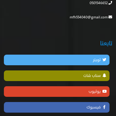
0501546652
mfh554040@gmail.com
تابعنا
تويتر
سناب شات
يوتيوب
فيسبوك