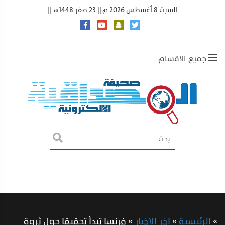
السبت 8 أغسطس 2026 م || 23 صفر 1448هـ ||
جميع الاقسام
»
الرئيسية
»
اخر الاخبار
»
فرنسا تبدأ تحقيقا حول ثروة