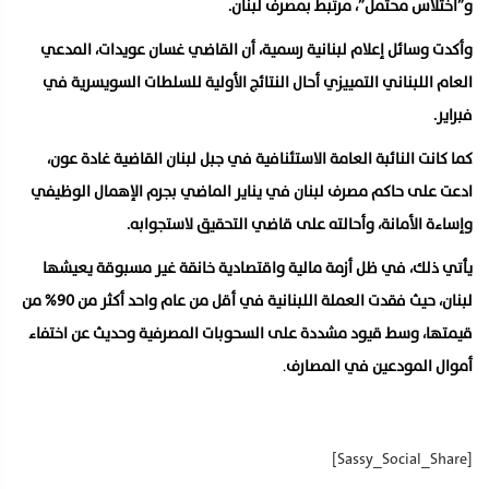
و”اختلاس محتمل”، مرتبط بمصرف لبنان.
وأكدت وسائل إعلام لبنانية رسمية، أن القاضي غسان عويدات، المدعي
العام اللبناني التمييزي أحال النتائج الأولية للسلطات السويسرية في
فبراير.
كما كانت النائبة العامة الاستئنافية في جبل لبنان القاضية غادة عون،
ادعت على حاكم مصرف لبنان في يناير الماضي بجرم الإهمال الوظيفي
وإساءة الأمانة، وأحالته على قاضي التحقيق لاستجوابه.
يأتي ذلك، في ظل أزمة مالية واقتصادية خانقة غير مسبوقة يعيشها
لبنان، حيث فقدت العملة اللبنانية في أقل من عام واحد أكثر من 90% من
قيمتها، وسط قيود مشددة على السحوبات المصرفية وحديث عن اختفاء
أموال المودعين في المصارف
.
[Sassy_Social_Share]