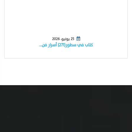
25 يوليو، 2026
كتاب في سطور(٢٧١) أسرار فن…