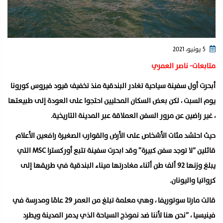
5 يونيو، 2021
متابعات- ناصر العمري
أبحرت أول سفينة سياحية تغادر البندقية منذ تخفيف قيود فيروس كورونا
يوم السبت ، لكن بعض السكان المحليين احتجوا على العودة إلى طبيعتها
، غير راضين عن مرور السفن العملاقة عبر المدينة التاريخية.
حيث احتشد مئات الأشخاص على الأرض والقوارب الصغيرة رافعين الأعلام
قائلين “لا توجد سفن كبيرة” وقد ابحرت سفينة تتبع أوركسترا MSC التي
يبلغ وزنها 92 ألف طن أثناء مغادرتها ميناء البندقية في طريقها إلى
كرواتيا واليونان.
قالت مارتا سوتوريفا ، وهي معلمة تبلغ من العمر 29 عامًا ومدرسة في
فينيسيا ، “نحن هنا لأننا ضد نموذج السياحة الذي يدمر المدينة ويطرد