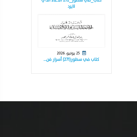
كتاب_في سطور_٢٧٢ الدعاء الذي
لايرد
25 يوليو، 2026
كتاب في سطور(٢٧١) أسرار فن…