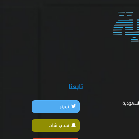
تابعنا
السعودية
تويتر
سناب شات