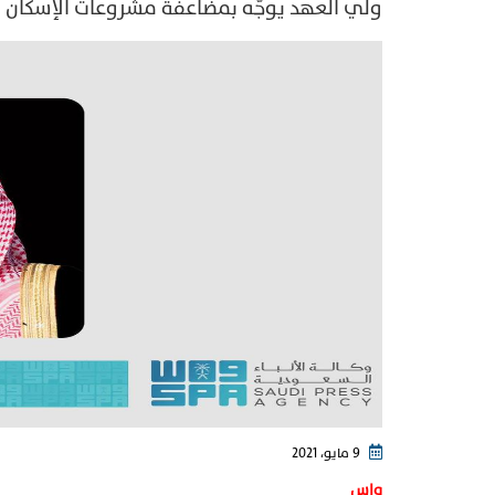
ولي العهد‬⁩ يوجّه بمضاعفة مشروعات الإسكان 
9 مايو، 2021
واس