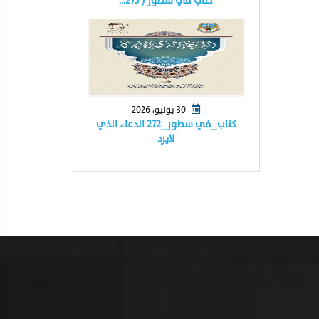
كتاب في سطور ( ٢٧٣…
30 يوليو، 2026
كتاب_في سطور_٢٧٢ الدعاء الذي
لايرد