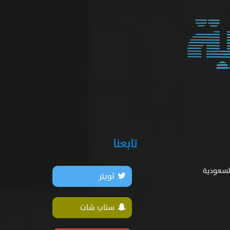
تابعنا
السعودية
تويتر
سناب شات