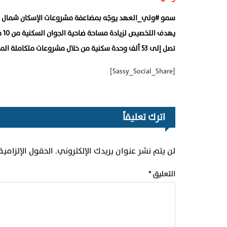
‏سمو ⁧‫#ولي_العهد‬⁩ يوجّه بمضاعفة مشروعات الإسكان شمال الرياض للضعفين بتخصيص 20 مليون متر مربع لبناء 53 ألف وحدة سكنية جديدة.
تصل إلى 53 ألف وحدة سكنية من خلال مشروعات متكاملة المرافق والخدمات بالشراكة مع القطاع الخاص
[Sassy_Social_Share]
اترك تعليقاً
لن يتم نشر عنوان بريدك الإلكتروني.
الحقول الإلزامية
التعليق
*