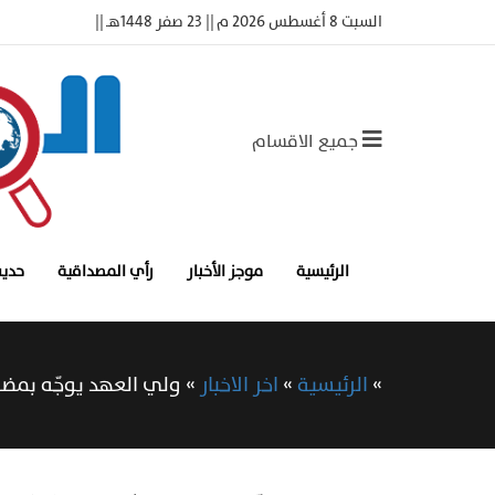
السبت 8 أغسطس 2026 م || 23 صفر 1448هـ ||
جميع الاقسام
الرئيسية
موجز الأخبار
رأي المصداقية
حديث
»
الرئيسية
»
اخر الاخبار
»
ولي العهد‬⁩ يوجّه بم