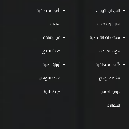
الميدان التربوى
رأي المصداقية
تقارير وتغطيات
لقاءات
مستجدات اقتصادية
فن وثقافة
صوت الملاعب
حديث الصور
كتّاب المصداقية
أوراق أدبية
مشكاة الإبداع
صدى التواصل
ذوي الهمم
جرعة طبية
المقالات