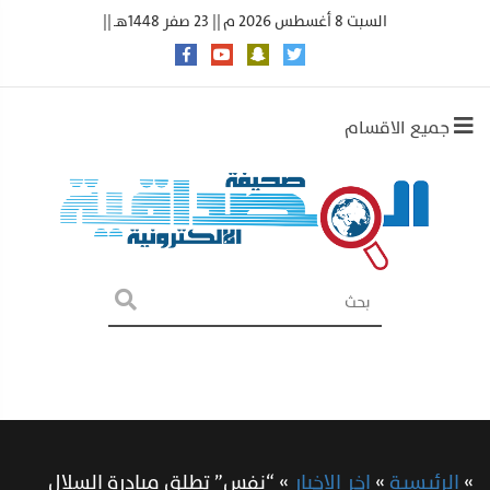
السبت 8 أغسطس 2026 م || 23 صفر 1448هـ ||
جميع الاقسام
»
الرئيسية
»
اخر الاخبار
»
“نفس” تطلق مبادرة السلال