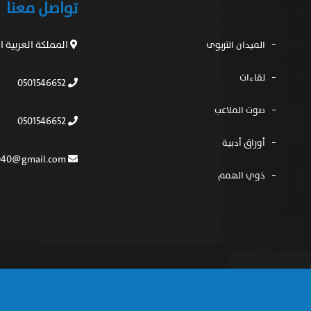
تواصل معنا
المملكة العربية 
الميدان التربوى
لقاءات
0501546652
صوت الملاعب
0501546652
أوراق أدبية
mfh554040@gmail.com
ذوي الهمم