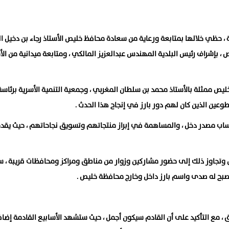
حظي خلالها بمتابعة ورعاية من سعادة محافظ خليص الأستاذ رجاء بن دخيل ال
 بإشراف رئيس البلدية المهندس عبدالعزيز المالكي ، ومتابعة ميدانية من الأ
ص ممثلة بالأستاذ محمد بن سلطان المغربي ، وجمعية التنمية الأسرية برئاسة 
طوعين الذين كان لهم دور بارز في إنجاح هذا الحدث .
تساب مصدر دخل ، والمساهمة في إبراز منتجاتهم وتسويق نجاحاتهم ، حيث يقد
 وتجاوز ذلك إلى حضور مشاركين وزوار من مناطق ومراكز ومحافظات قريبة ، سو
أصبح له صدى واسم بارز داخل وخارج محافظة خليص .
 ، مع التأكيد على أن القادم سيكون أجمل ، حيث ستشهد الأسابيع القادمة إضا