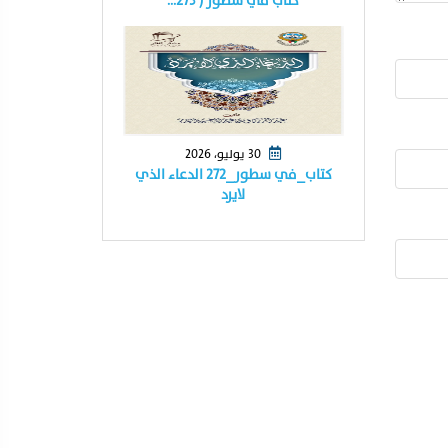
كتاب في سطور ( ٢٧٣…
30 يوليو، 2026
كتاب_في سطور_٢٧٢ الدعاء الذي
لايرد