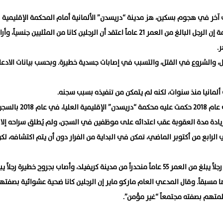
 آخر في هجوم بسكين، هز مدينة “دريسدن” الألمانية أمام المحكمة الإقليمية
المدينة. وقال ممثل الادعاء العام الاتحادي في بداية المحاكمة إن الرجل البالغ من العمر 21 عاماً اعتقد أن الرجلين كانا من المثليين جنسياً، وأ
.
ل، والشروع في القتل، والتسبب في إصابات جسدية خطيرة. وبحسب بيانات الادعاء
مانيا منذ سنوات، لكنه لم يتمكن من تنفيذه بسبب سجنه.
وكان المتهم قد وصل إلى ألمانيا كلاجئ في عام 2015، وفي عام 2018 حكمت عليه محكمة “دريسدن” الإقليمية العلي
يادة مدة العقوبة عقب اعتدائه على موظفين في السجن، ولم يُطلق سراحه إلا
لجريمة الدموية في الرابع من أكتوبر الماضي، تمكن في البداية من الفرار دون أن يتم اكتشافه، ل
حيث قتل المتهم في مساء يوم 4 أكتوبر/تشرين الأول 2020، رجلاً يبلغ من العمر 55 عاماً منحدراً من مدينة كريفيلد، وأصاب بجروح خطيرة 
اشتراها مسبقاً. وقال المدعي العام ماركو ماير إن الرجلين كانا ضحية عشوائية بصفته
متهم بصفته مجتمعاً “غير مؤْمن”.