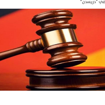
 في “دريسدن”