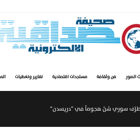
 الصور
فن وثقافة
مستجدات اقتصادية
تقارير وتغطيات
الم
متطرّف سوري شنّ هجوماً في “دريسدن”