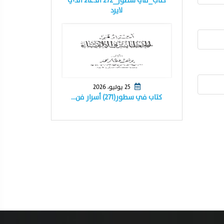
كتاب_في سطور_٢٧٢ الدعاء الذي
لايرد
25 يوليو، 2026
كتاب في سطور(٢٧١) أسرار فن…