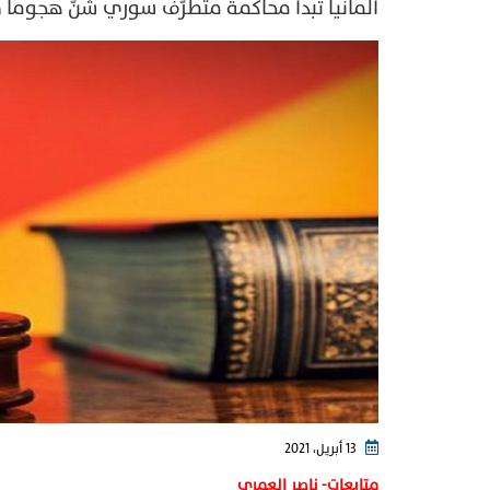
ألمانيا تبدأ محاكمة متطرّف سوري شنّ هجوماً
13 أبريل، 2021
متابعات- ناصر العمري