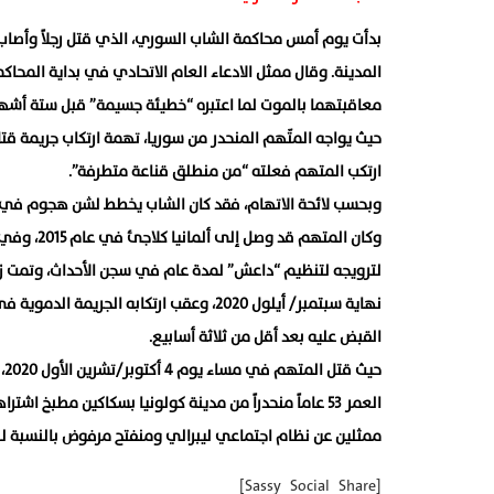
بدأت يوم أمس محاكمة الشاب السوري، الذي قتل رجلاً وأصاب
معاقبتهما بالموت لما اعتبره “خطيئة جسيمة” قبل ستة أشهر
حيث يواجه المتّهم المنحدر من سوريا، تهمة ارتكاب جريمة قت
ارتكب المتهم فعلته “من منطلق قناعة متطرفة”.
وبحسب لائحة الاتهام، فقد كان الشاب يخطط لشن هجوم في أل
لترويجه لتنظيم “داعش” لمدة عام في سجن الأحداث، وتمت ز
نهاية سبتمبر/ أيلول 2020، وعقب ارتكابه ا
القبض عليه بعد أقل من ثلاثة أسابيع.
العمر 53 عاماً منحدراً من مدينة كولونيا بسكاكين مطبخ 
ممثلين عن نظام اجتماعي ليبرالي ومنفتح مرفوض بالنسبة لل
[Sassy_Social_Share]