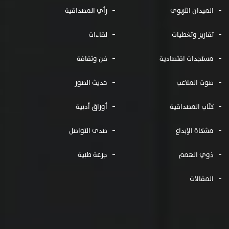
الميدان التربوى
رأي المصداقية
تقارير وتغطيات
لقاءات
مستجدات اقتصادية
فن وثقافة
صوت الملاعب
حديث الصور
كتّاب المصداقية
أوراق أدبية
مشكاة الإبداع
صدى التواصل
ذوي الهمم
جرعة طبية
المقالات