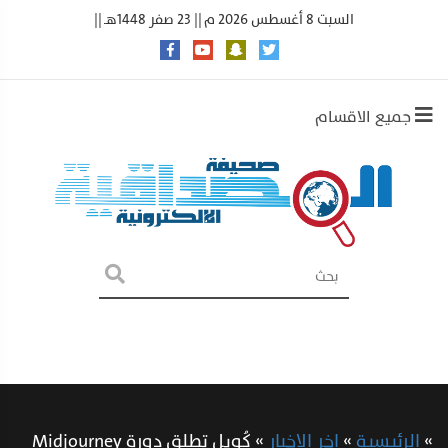
السبت 8 أغسطس 2026 م || 23 صفر 1448هـ ||
جميع الاقسام
»
الرئيسية
»
اخر الاخبار
»
كُوِيل تطلق دورة Midjourney