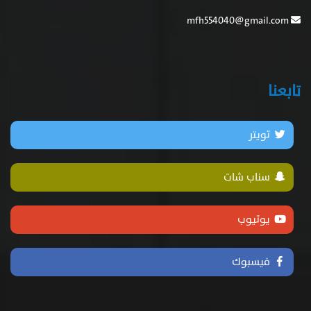
mfh554040@gmail.com
تابعنا
تويتر
سناب شات
يوتيوب
فيسبوك