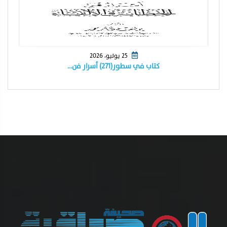
25 يوليو، 2026
كتاب في سطور(٢٧١) أسرار فن…