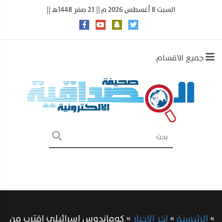
السبت 8 أغسطس 2026 م || 23 صفر 1448هـ ||
جميع الاقسام
»
الرئيسية
»
اخر الاخبار
»
كوماندوس إسرائيلي اقترب من