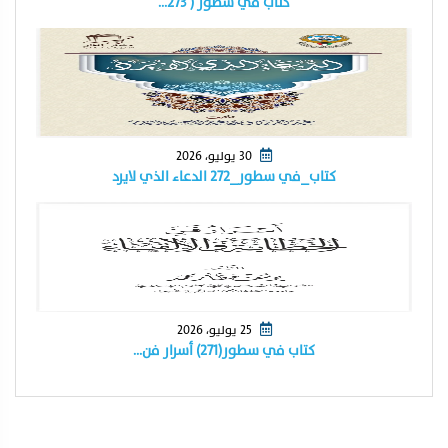
كتاب في سطور ( ٢٧٣…
30 يوليو، 2026
كتاب_في سطور_٢٧٢ الدعاء الذي لايرد
25 يوليو، 2026
كتاب في سطور(٢٧١) أسرار فن…