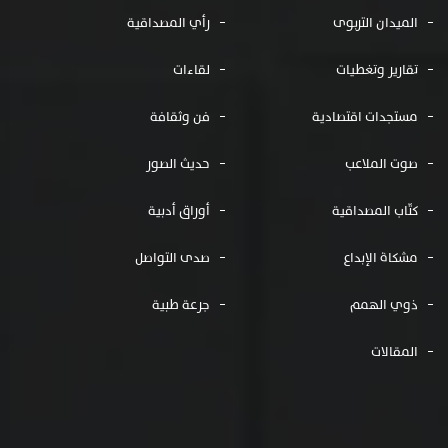
الميدان التربوى
رأي المصداقية
تقارير وتغطيات
لقاءات
مستجدات اقتصادية
فن وثقافة
صوت الملاعب
حديث الصور
كتّاب المصداقية
أوراق أدبية
مشكاة الإبداع
صدى التواصل
ذوي الهمم
جرعة طبية
المقالات