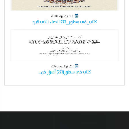
30 يوليو، 2026
كتاب_في سطور_٢٧٢ الدعاء الذي لايرد
25 يوليو، 2026
كتاب في سطور(٢٧١) أسرار فن…