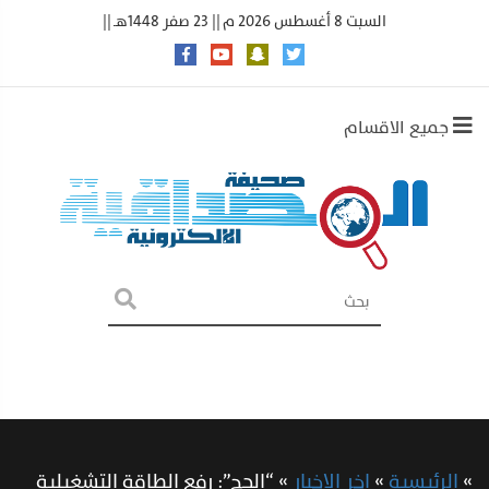
السبت 8 أغسطس 2026 م || 23 صفر 1448هـ ||
جميع الاقسام
»
الرئيسية
»
اخر الاخبار
»
“الحج”: رفع الطاقة التشغيلية