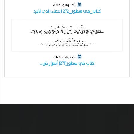
30 يوليو، 2026
كتاب_في سطور_٢٧٢ الدعاء الذي لايرد
25 يوليو، 2026
كتاب في سطور(٢٧١) أسرار فن…