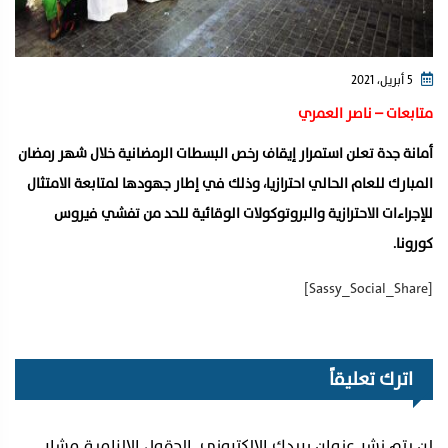
5 أبريل، 2021
‏⁧‫متابعات – ناصر العمري
أمانة جدة‬⁩ تعلن استمرار إيقاف رخص البسطات الرمضانية خلال شهر رمضان
المبارك للعام الحالي احترازيا، وذلك في إطار جهودها لمتابعة الامتثال
للإجراءات الاحترازية والبروتوكولات الوقائية للحد من تفشي ⁧‫فيروس
كورونا‬⁩.
[Sassy_Social_Share]
اترك تعليقاً
لن يتم نشر عنوان بريدك الإلكتروني.
الحقول الإلزامية مشار