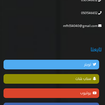
0501546652
0501546652
mfh554040@gmail.com
تابعنا
تويتر
سناب شات
يوتيوب