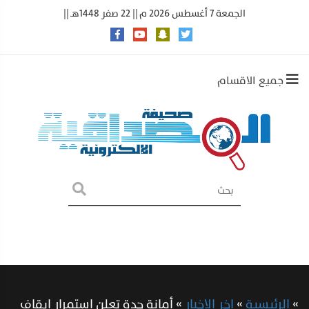
الجمعة 7 أغسطس 2026 م || 22 صفر 1448هـ ||
جميع الاقسام
»
الرئيسية
»
اخر الاخبار
»
أمانة جدة‬⁩ تعلن استمرار إيقاف