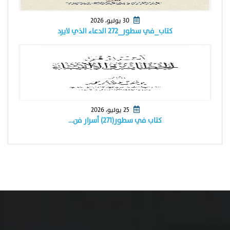
30 يوليو، 2026
كتاب_في سطور_٢٧٢ الدعاء الذي لايرد
25 يوليو، 2026
كتاب في سطور(٢٧١) أسرار فن…