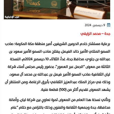
9 ديسمبر، 2024
جدة – محمد الرايقي
برعاية مستشار خادم الحرمين الشريفين، أمير منطقة مكة المكرمة؛ صاحب
السمو الملكي الأمير خالد الفيصل، يفتتح صاحب السمو الأمير سعود بن
عبدالله بن جلوي، محافظ جدة، غداً، الثلاثاء 10 ديسمبر 2024م، النسخة
الثالثة من معرض “الجمل عبر العصور”، بحضور رئيس مجلس أمناء شركة
ليان الثقافية صاحب السمو الأمير فيصل بن عبدالله بن محمد آل سعود،
وذلك في مركز الملك عبدالعزيز الثقافي بأبرق الرغامة، ومن المنتظر أن
يشهد المعرض تقديم أكثر من (100) قطعة فنية.
وتأتي نسخة هذا العام من المعرض ثمرة تعاونٍ بين شركة ليان، وأمانة
محافظة، جدة وجمعية الثقافة والفنون وذلك بالتزامن مع ختام “عام