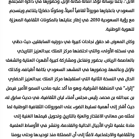
الأبل”، باعثًا برسالة تؤكد أصالة مكانة الإبل، وحضورها في ذاكرة المجتمع
السعودي باعتبارها موروثاً ثقافياً أصيلاً، ومكونًا حضاريًا يتناغم وينسجم
مع رؤية السعودية 2030، في إطار عنايتها بالمكونات الثقافية المعززة
للهوية الوطنية.
وكان المعرض قد حقق نجاحات كبيرة في دورتيه السابقتين، حيث حظي
في نسخته الأولى، والتي احتضنها مركز الملك عبدالعزيز التاريخي
بالعاصمة الرياض، بحضور وتفاعل ومشاركة كبيرة أظهرت العناية والشغف
بالإبل وعالمها، وحضورها في المشهد السعودي بكافة أطيافه، وكذلك
الحال في النسخة الثانية التي استقبلها مركز الملك عبدالعزيز الحضاري
“إثراء” في المنطقة الشرقية، وهو ما أكد عليه صاحب السمو الأمير فيصل
بن عبدالله بن محمد، رئيس مجلس أمناء ليان الثقافية، في حديث سابق له،
حيث أشار إلى أهمية تسليط الضوء على الموروثات الثقافية الوطنية لما
تمثله من معاني الافتخار والعزة بالتاريخ، وتحويل قيمتها الغنية إلى
مادة علمية تثري الأجيال الحالية والقادمة، وتنشر في الأوساط العلمية
والثقافية والاجتماعية، لافتًا إلى أن المملكة منذ توحيدها وحتى يومنا