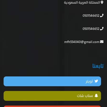
المملكة العربية السعودية
0501546652
0501546652
mfh554040@gmail.com
تابعنا
تويتر
سناب شات