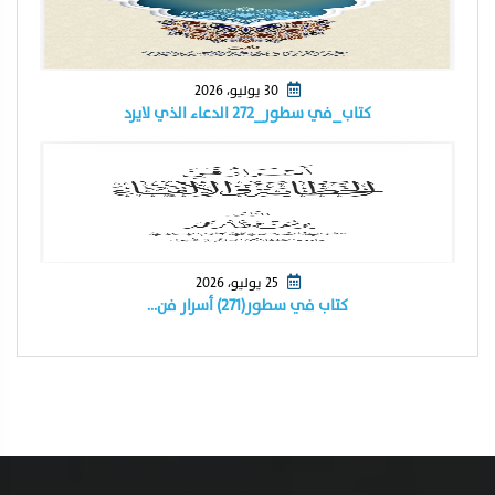
30 يوليو، 2026
كتاب_في سطور_٢٧٢ الدعاء الذي لايرد
25 يوليو، 2026
كتاب في سطور(٢٧١) أسرار فن…