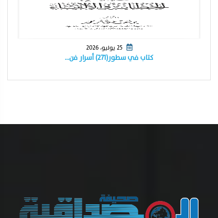
25 يوليو، 2026
كتاب في سطور(٢٧١) أسرار فن…