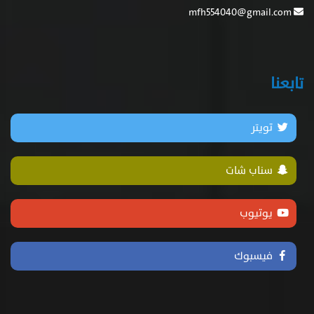
mfh554040@gmail.com
تابعنا
تويتر
سناب شات
يوتيوب
فيسبوك