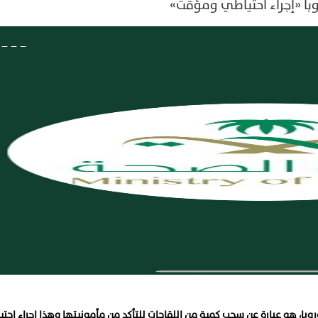
با «إجراء احتياطي ومؤقت»
وبا، هو عبارة عن سحب كمية من اللقاحات للتأكد من مأمونيتها وهذا إجراء احت