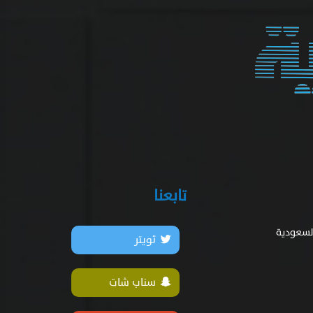
تابعنا
السعودية
تويتر
سناب شات