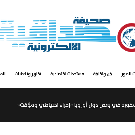
 الصور
فن وثقافة
مستجدات اقتصادية
تقارير وتغطيات
الم
سفورد في بعض دول أوروبا «إجراء احتياطي ومؤقت»