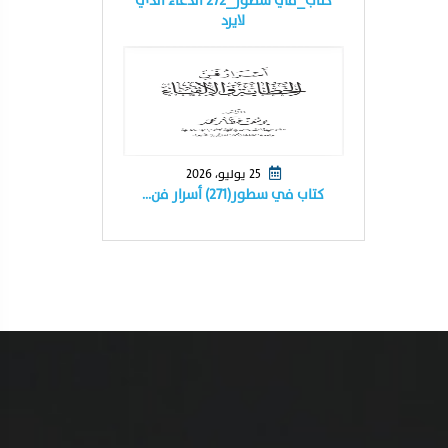
كتاب_في سطور_٢٧٢ الدعاء الذي
لايرد
25 يوليو، 2026
كتاب في سطور(٢٧١) أسرار فن…