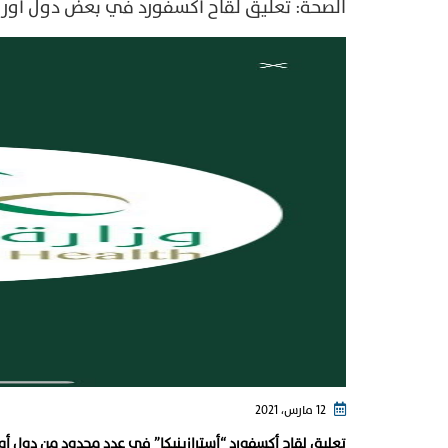
الصحة: تعليق لقاح أكسفورد في بعض دول أورو
12 مارس، 2021
تعليق لقاح أكسفورد “أسترازينيكا” في عدد محدود من دول أور