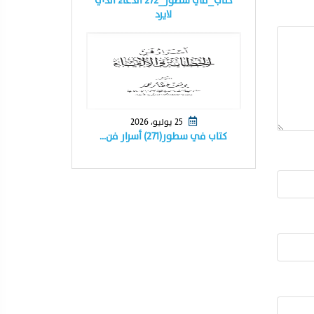
كتاب_في سطور_٢٧٢ الدعاء الذي
لايرد
25 يوليو، 2026
كتاب في سطور(٢٧١) أسرار فن…