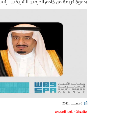
بدعوةٍ كريمة من خادم الحرمين الشريفين.. رئي
6 ديسمبر، 2022
متابعات- ناصر العمري