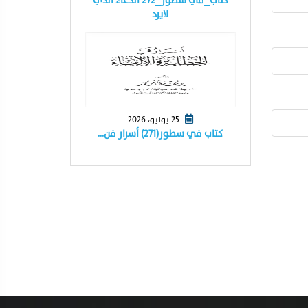
كتاب_في سطور_٢٧٢ الدعاء الذي
لايرد
25 يوليو، 2026
كتاب في سطور(٢٧١) أسرار فن…