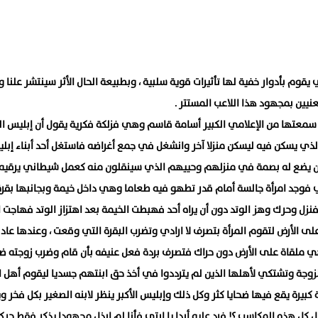
يقوم بأدوار خفية لها تأثيرات قوية سلبية ، وبطبيعة الحال الأثر سينتشر علنا و
نيين بمجهود هذا اللاعب المستتر .
عتها من الإعلامي الكبير أسامة قاسم وهي فزلكة فكرية يقول أن إبليس الك
 الذي يسكن فيه ليسكن منزلا آخر وانشغل في جمع أغراضه فاستغل أحد أبناء إبل
أن يضع له بصمة في منزلهم وحييهم الذي سينقلون منه كعمل شيطاني يرقيه 
 فوجد امرأة جالسة أمام قدر تطهو فيه طعاما وهي داخل خيمة وبجانبها بقرة
نزل وحرك وهز الوتد دون أن يراه أحد فهبطت الخيمة بعد اهتزاز الوتد فهاجت ا
ى الأرض لتقوم المرأة بتصرف لا ارادي وتضرب البقرة التي وقعت ، وعندها عاد 
ي ملقاة على الأرض دون حراك فتصرف بردة فعل عنيفه بأن قام وضرب زوجته ضر
لزوجة وتشتكي لأهلها الذين لم يترددوا في أخذ حق ابنتهم جسديا ليقوم أهل ا
بيرة يقع فيها ضحايا كثر وكل ذلك وإبليس الأكبر ينظر لابنه الصغير بكل فخر و
ل كل هذه المكاسب ؟! فرد عليه أبدا يا ابتي فأنا لم ابذل مجهودا يذكر فقط حرك