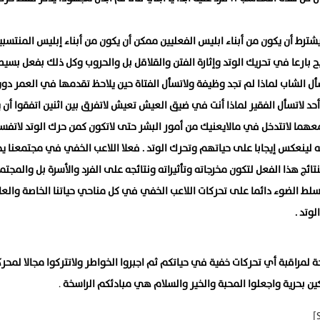
شترط أن يكون من أبناء ابليس الفعليين ممكن أن يكون من أبناء إبليس المنتسبين
صبح بارعا في تحريك الوتد وإثارة الفتن والقلاقل بل والحروب وكل ذلك بفعل بسيط
أل الشاب لماذا لم تجد وظيفة ولاتسأل الفتاة حين يلاحظ تقدمها في العمر دون
 أحد لاتسأل الفقير لماذا أنت في ضيق العيش تعيش لاتفرق بين اثنين اتفقوا أن ي
ما لاتتدخل في مالايعنيك من أمور البشر حتى لاتكون كمن حرك الوتد لاتفس
ه لينعكس إيجابا على حياتهم وتحرك الوتد . فعلا اللاعب الخفي في مجتمعنا ي
تائج هذا الفعل لتكون مخرجاته وتأثيراته ونتائجه على الفرد والأسرة بل والمجتم
نسلط الضوء دائما على تحركات اللاعب الخفي في كل مناحي حياتنا الخاصة والعا
لوتد .
 لمراقبة أي تحركات خفية في حياتكم ثم اجبروا الخواطر ولاتتركوا مجالا لمح
كين بحرية واجعلوا المحبة والخير والسلام هي مبادئكم الراسخة
.