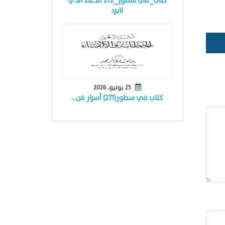
كتاب_في سطور_٢٧٢ الدعاء الذي
لايرد
25 يوليو، 2026
كتاب في سطور(٢٧١) أسرار فن…