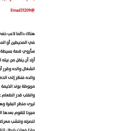
@Emad21209
هناك دائما لاعب خفي 
في المحيطين أو المع
سأروي قصة بسيطة سم
أراد أن ينقل من بيته
انشغال والده وقرر 
والده فنظر إلى الحي
مربوطة بوتد الخيمة ف
وانقلب قدر الطعام عل
ليرى منظر البقرة وه
مبرحا لتقوم بعدها ا
لنصرته وتنشب معركة ك
ماذا فعلت يابطل لتنا