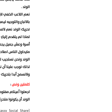
الوتد .
نعم اللاعب الخفي لاي
بالاتباع والتوجيه لي
تحريك الوتد نعم لاتس
لماذا لم يتقدم إليكِ
أسرة وعش جميل يجمعه
مايحاول الناس اصلاح
الوتد ونحن نستجيب لن
لذلك توجب علينا أن 
ولانسمح أبدا بتحريك ا
كلمتين ونص
:
اجعلوا أعينكم مفتوحة
الوتد أن يكونوا متحر
[Sassy_Social_Share]