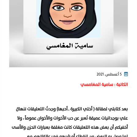
5 أغسطس، 2021
الكاتبة : سامية المغامسي
بعد كتابتي لمقالة ( أختي الكبيرة ..أحبها) وجدتُ التعليقات تنهالُ
علي بوجدانيات عميقة تُعبر عن حب الأخوات والأخوان عموماً ، ولا
أخفيكم أن بعض هذه التعليقات كانت مغلفة بعبارات الحزن والأسى
لما وصل به البعض من انقطاع أو شبهه في علاقاتهم مع