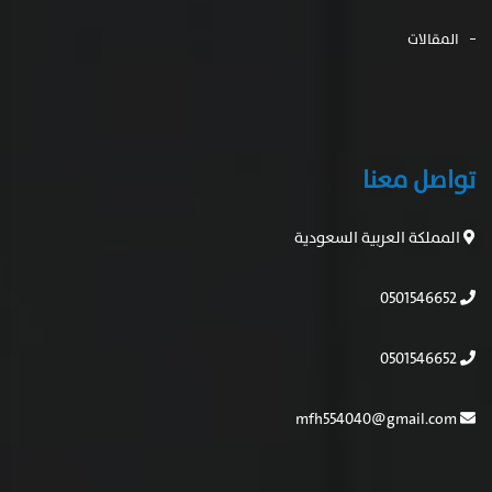
0501546652
mfh554040@gmail.com
تابعنا
تويتر
سناب شات
يوتيوب