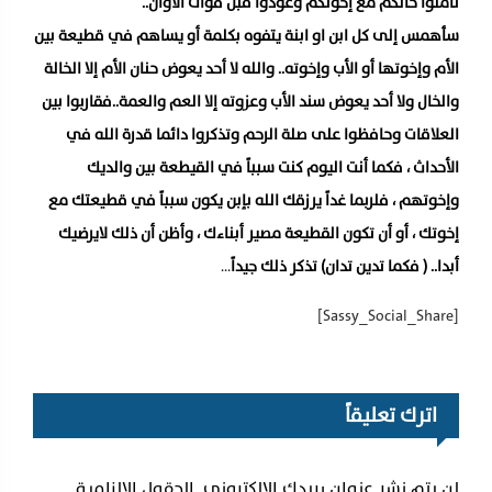
تأملوا حالكم مع إخوتكم وعودوا قبل فوات الأوان..
سأهمس إلى كل ابن او ابنة يتفوه بكلمة أو يساهم في قطيعة بين
الأم وإخوتها أو الأب وإخوته.. والله لا أحد يعوض حنان الأم إلا الخالة
والخال ولا أحد يعوض سند الأب وعزوته إلا العم والعمة..فقاربوا بين
العلاقات وحافظوا على صلة الرحم وتذكروا دائما قدرة الله في
الأحداث ، فكما أنت اليوم كنت سبباً في القيطعة بين والديك
وإخوتهم ، فلربما غداً يرزقك الله بإبن يكون سبباً في قطيعتك مع
إخوتك ، أو أن تكون القطيعة مصير أبناءك ، وأظن أن ذلك لايرضيك
أبدا.. ( فكما تدين تدان) تذكر ذلك جيداً
…
[Sassy_Social_Share]
اترك تعليقاً
لن يتم نشر عنوان بريدك الإلكتروني.
الحقول الإلزامية