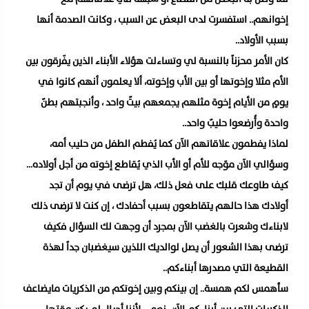
إخوانهم.. استفسرت لدى البعض عن السبب ، وكانت الصدمة أنها
بسبب الأولاد..
كان الأمر محزناً بالنسبة لي وتساءلت هؤلاء الأبناء الذين يفّرقون بين
الأم مثلا وإخوتها أو بين الأب وإخوته، ألا يعلمون أنهم كانوا في
يومٍ من الأيام إخوة مثلهم يجمعهم بيتٌ واحد ، وأنجبتهم بطنٌ
واحدة وأُرضعوا حليبٌ واحد..
لماذا يفطمون علاقاتهم الآن كما يُفطم الطفل من حليب أمه،
وسؤالي الآن موّجه للأم أو الأب الذي يُقاطع إخوته من أجل أولاده…
كيف طاوعك قلبك على فعل ذلك، هل ترضى في يوم أن تجد
أولادك هذا حالهم يتقاطعون بسبب أحفادك ، إن كنت لا ترضى ذلك
لابناءك وشعرت بالغضب الآن بمجرد أن وجهت لك السؤال فكيف
ترضى بهذا الشعور أن يصل لوالديك اللذين سيغضبان جداً لهذة
القطيعة التي مصدرها أبناءكم..
سأهمس لكم همسة.. إن بينكم وبين إخوتكم من الذكريات مايضاعف