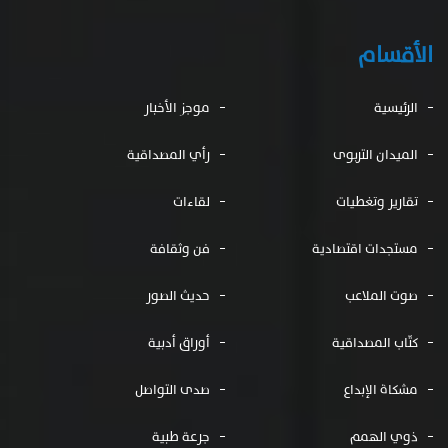
صوت الملاعب
حديث الصور
كتّاب المصداقية
أوراق أدبية
مشكاة الإبداع
صدى التواصل
ذوي الهمم
جرعة طبية
المقالات
تواصل معنا
المملكة العربية السعودية
0501546652