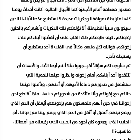
الذكريات التي بين أبناءكم الآن ،نعم .. لأننا أجيال لم يكن وقتها
مهدور معظمه أمام الأجهزة كما الأجيال الحالية ، كانت أحداث يومنا
كلها مترابطة بمواقفنا وذكريات عديدة لا نستطيع عدّها لأبناءنا الذين
سيكونون سبباً لقطيعتنا، ألا تؤلمكم تلك الذكريات وتُشعركم بالحنين
لإخوتكم ، كيف طاوعكم ذلك القلب على أن تُفضّلوا أبناءكم على
إخوتكم، فوالله لكلٍ منهم مكاناً في القلب لا أحد يستطيع أن
يستبدله بآخر..
ثم سأوجه لكم سؤالاً آخر…جربوا مثلا أنتم أيها الآباء والأمهات أن
تنتقدوا أحد أبناءكم أمام إخوته وانظروا حينها للحمية التي
ستشتعل من صدورهم دفاعاً لأخيهم أو أختهم ، وتأملوا حينها
حالكم مع إخوتكم وأنا متأكدة من شعوركم حينها، لماذا نُقاطع نحن
إخواننا في حين أنهم متمسكون هم بإخوتهم، أيُعقل أن الدم الذي
يجمع بينهم أعمق أو أثقل من الدم الذي يجمع بيننا مع إخوتنا ، أم
الحليب الذي رضعوه كان أجود من الحليب الذي رضعناه من أمهاتنا ،
مالسبب؟!!