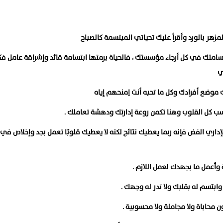
زهر بالورد وأقرأ عليك تحياتي المبتسمة كالصباح
سامتك في كل أرجاء مؤسستك ، فالحياة برمتها ابتسامة قائد وإشراقة عامل فك
ي
وضع أفرادك وكل ما تحبه أنت اِمنحهم إياه
 كل القلوب وهنا تكمن روعة إدارتك ودهشة تعاملك .
لإداري الفض فإنه ربما يعطيك نتائج لكنه لا يعطيك قلوبًا تعمل بجد وإخلاص في
وأعمل ما بجهدك لعمل اللازم .
وابتسم له بقلبك ولا تدر له وجهك .
 محاباة ولا مجاملة ولا محسوبية .