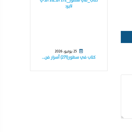
كتاب_في سطور_٢٧٢ الدعاء الذي
لايرد
25 يوليو، 2026
كتاب في سطور(٢٧١) أسرار فن…