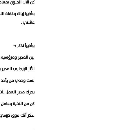
كن الأب الحنون بمعام
وأخيرا إياك وغفلة ال
عائلتي .
وأخيراً تذكر :-
بين المدير ومرؤسية ج
الأثر الإيجابي للمدي
لست وحدي من يأخذ انط
يحرك مدير العمل بابت
كن من النخبة وعامل
تذكر أنك فوق كرسي و
.