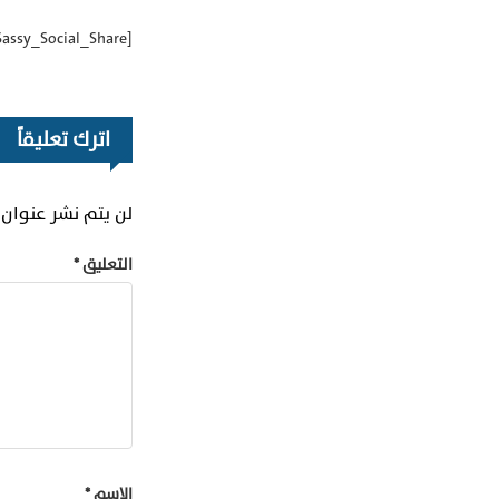
[Sassy_Social_Share]
اترك تعليقاً
لن يتم نشر عنوان ب
التعليق
*
الاسم
*