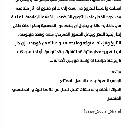
أتسلقه والملجأ للخروج من بعده إلى عالم متنوع له آثار متباعدة
في ردود الفعل على التكوين الشخصي – لا سيما الإعلامية الصغيرة
في داخلي- والذي يحاول أن يبتعد عن التخصصية وحكر الذات داخل
إطار يُقيد الفِكر ويجعل القصور المعرفي سمة وهذه مرفوضة .
للتاريخ وقراءته له توجّه وما يحمله بين طياته من فوضى – إن جاز
لي التعبير- معلوماتية قد تتشابك وقد تتوافق أو تختلف ولكنه
تاريخ عند قراءتنا له ولسنا مؤرخين لأحداثه …..
فائدة :
الوعي المعرفي هو السهل الممتنع
الحراك الثقافي له حلقات تتصل لنصل من خلالها للرقي المجتمعي
المتحضر
.
[Sassy_Social_Share]