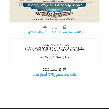
30 يوليو، 2026
كتاب_في سطور_٢٧٢ الدعاء الذي لايرد
25 يوليو، 2026
كتاب في سطور(٢٧١) أسرار فن…