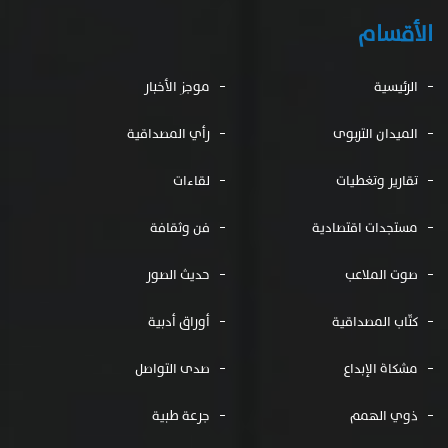
الأقسام
الرئيسية
موجز الأخبار
الميدان التربوى
رأي المصداقية
تقارير وتغطيات
لقاءات
مستجدات اقتصادية
فن وثقافة
صوت الملاعب
حديث الصور
كتّاب المصداقية
أوراق أدبية
مشكاة الإبداع
صدى التواصل
ذوي الهمم
جرعة طبية