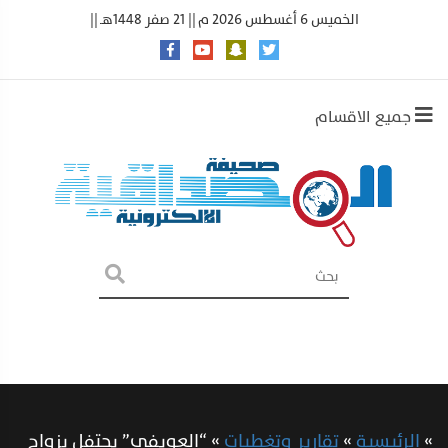
الخميس 6 أغسطس 2026 م || 21 صفر 1448هـ ||
جميع الاقسام
»
الرئيسية
»
تقارير وتغطيات
»
“العويفي” يحتفل بزواج