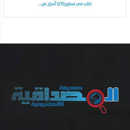
كتاب في سطور(٢٧١) أسرار فن…