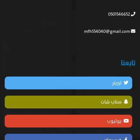
0501546652
mfh554040@gmail.com
تابعنا
تويتر
سناب شات
يوتيوب