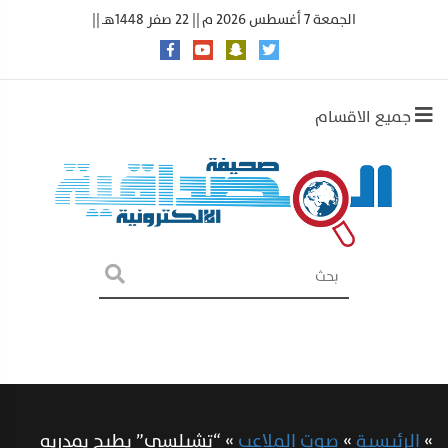
الجمعة 7 أغسطس 2026 م || 22 صفر 1448هـ ||
جميع الاقسام
»
الرئيسية
»
صوت الملاعب
»
“تشيلسي” يطيح بمدربه