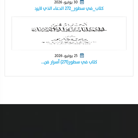
30 يوليو، 2026
كتاب_في سطور_٢٧٢ الدعاء الذي لايرد
25 يوليو، 2026
كتاب في سطور(٢٧١) أسرار فن…