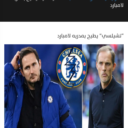
لامبارد
“تشيلسي” يطيح بمدربه لامبارد