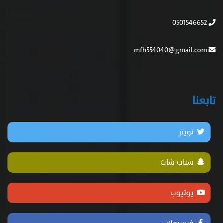
0501546652
mfh554040@gmail.com
تابعنا
تويتر
سناب شات
يوتيوب