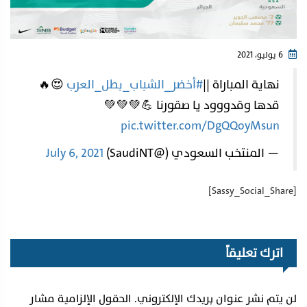
6 يوليو، 2021
نهاية المباراة ||
#أخضر_الشباب_بطل_العرب
😍🔥
قدها وقدووود يا صقورنا 💪💚💚💚
pic.twitter.com/DgQQoyMsun
— المنتخب السعودي (@SaudiNT)
July 6, 2021
[Sassy_Social_Share]
اترك تعليقاً
لن يتم نشر عنوان بريدك الإلكتروني.
الحقول الإلزامية مشار