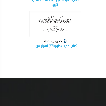
كتاب_في سطور_٢٧٢ الدعاء الذي
لايرد
25 يوليو، 2026
كتاب في سطور(٢٧١) أسرار فن…