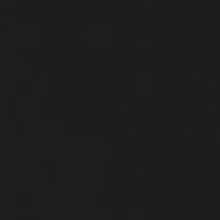
تواصل معنا
المملكة العربية 
الميدان التربوى
لقاءات
0501546652
صوت الملاعب
0501546652