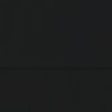
أوراق أدبية
mfh554040@gmail.com
ذوي الهمم