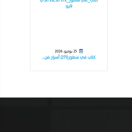
كتاب_في سطور_٢٧٢ الدعاء الذي
لايرد
25 يوليو، 2026
كتاب في سطور(٢٧١) أسرار فن…