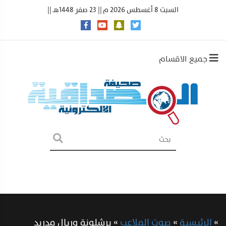
السبت 8 أغسطس 2026 م || 23 صفر 1448هـ ||
جميع الاقسام
»
الرئيسية
»
صوت الملاعب
»
برشلونة وريال مدريد