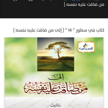
من ضاقت عليه نفسه ]
كتاب في سطور ” ١٤ ” [ إلى من ضاقت عليه نفسه ]