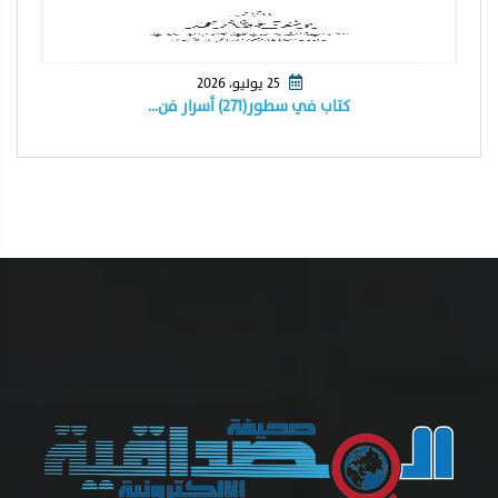
25 يوليو، 2026
كتاب في سطور(٢٧١) أسرار فن…