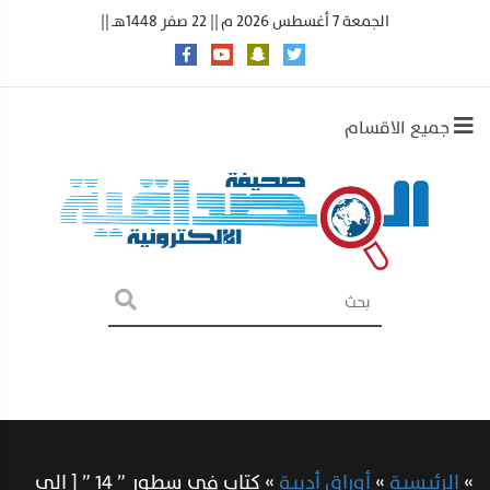
الجمعة 7 أغسطس 2026 م || 22 صفر 1448هـ ||
جميع الاقسام
»
الرئيسية
»
أوراق أدبية
»
كتاب في سطور ” ١٤ ” [ إلى