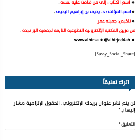
🔹
اسم الكتاب : إلى من ضاقت عليه نفسه
.
🔹
اسم المؤلف : د . يحيى بن إبراهيم اليحيى
.
🔹
تلخيص: جميله عمر
من فريق المكتبة الإلكترونيه التطوعية التابعة لجمعية البر بجدة
.
🔸 www.albir.sa 🔸@albirjeddah
[Sassy_Social_Share]
اترك تعليقاً
لن يتم نشر عنوان بريدك الإلكتروني.
الحقول الإلزامية مشار
إليها بـ
*
التعليق
*