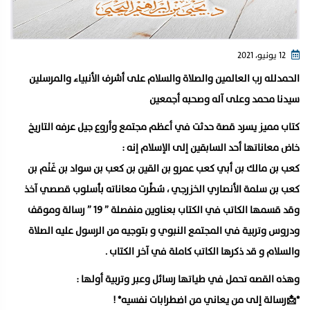
12 يونيو، 2021
الحمدلله رب العالمين والصلاة والسلام على أشرف الأنبياء والمرسلين
سيدنا محمد وعلى آله وصحبه أجمعين
كتاب مميز يسرد قصة حدثت في أعظم مجتمع وأروع جيل عرفه التاريخ
خاض معاناتها أحد السابقين إلى الإسلام إنه :
كعب بن مالك بن أبي كعب عمرو بن القين بن كعب بن سواد بن غَنْم بن
كعب بن سلمة الأنصاري الخزرجي ، سُطِّرت معاناته بأسلوب قصصي آخذ
وقد قسمها الكاتب في الكتاب بعناوين منفصلة ” ١٩ ” رسالة وموقف
ودروس وتربية في المجتمع النبوي و بتوجيه من الرسول عليه الصلاة
والسلام و قد ذكرها الكاتب كاملة في آخر الكتاب .
وهذه القصه تحمل في طياتها رسائل وعبر وتربية أولها :
*📩رسالة إلى من يعاني من اضطرابات نفسيه* !