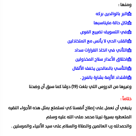
ومنها :
📩البر بالوالدين بركه
📩لكل حالة مايناسبها
📩في التسويف تضييع الفرص
📩القلب الحي لا يأنس مع المتخاذلين
📩التأني في اتخاذ القرارات سداد
📩اختلاق الأعذار سلاح المخذولين
📩التأسي بالصالحين يخفف الأثقال
📩اشتداد الأزمة بشارة بالفرج
.
وغيرها من الدروس التي بلغت (١٩) درسًا كما سبق أن وضحنا
ختاماً :
ينبغي أن نعمل على إصلاح أنفسنا كي نستمتع بمثل هذه الأجواء النقيه
المتعطره بسيرة نبينا محمد صلى الله عليه وسلم
والحمدلله رب العالمين والصلاة والسلام على سيد الأنبياء والمرسلين .