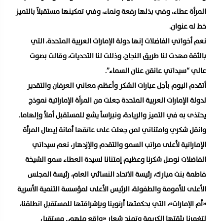
المرأة عطاء، وفي بذلها رفعة ونماء، وفي تمكينها مستقبلاٌ بالتميز
خط له عنوان.
نعم أخواتي الفاضلات إنها دولة الإمارات العربية المتحدة، التي
بالثقة مهدت لنا طريق النجاح، وذللت لنا التحديات، وقالت بصوت
عالي “سيداتي عانقن عنان السماء”.
أتقدم اليوم بأجل عبارات الشكر وأعظم معاني العرفان والتقدير
لدولة الإمارات العربية المتحدة جعلت من المرأة الإماراتية نموذج
يحتذى به في التميز والريادة، ونبراساً يشع للمستقبل أملاً وإلهاما.
وانقل شكري وامتناني لمن جعلت على عاتقها أمانة إيصال المرأة
الإماراتية لأعلى مراتب السمو والتقدم والإزدهار، نعم سيداتي
الفاضلات نوصل شكرنا وعظيم إمتنانا لسيدة العطاء سمو الشيخة
فاطمة بنت مبارك، رئيسة الاتحاد النسائي العام، رئيسة المجلس
الأعلى للأمومة والطفولة، الرئيس الأعلى لمؤسسة التنمية الأسرية
«أم الإمارات»، التي بحكمتها أرتوينا وبإشراقتها للمستقبل انطلقنا،
لتغمرنا بثقتها الكريمة وتمنح شعار «واقع ملهم.. مستقبل