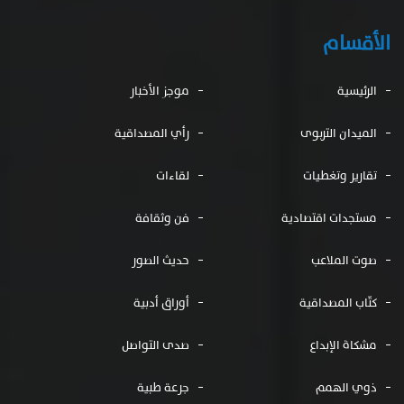
الأقسام
الرئيسية
موجز الأخبار
الميدان التربوى
رأي المصداقية
تقارير وتغطيات
لقاءات
مستجدات اقتصادية
فن وثقافة
صوت الملاعب
حديث الصور
كتّاب المصداقية
أوراق أدبية
مشكاة الإبداع
صدى التواصل
ذوي الهمم
جرعة طبية