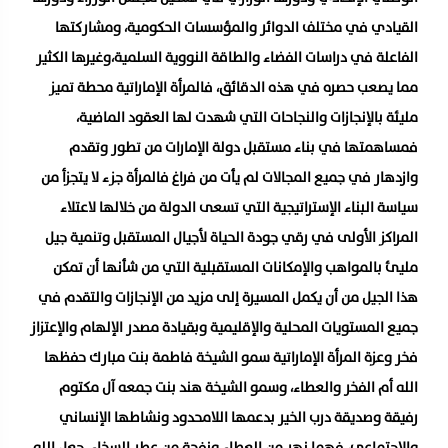
القيادي في مختلف الدوائر والمؤسسات الحكومية، ومشاركتها
الفاعلة في دراسات الفضاء والطاقة النووية السلمية،وغيرها الكثير
مما يصعب حصره في هذه الدقائق، فالمرأة الإماراتية محطة تميز
مليئة بالإنجازات والنجاحات التي شهدت لها العقود الماضية،
فمساهمتها في بناء مستقبل دولة الإمارات من تطور وتقدم
وازدهار في جميع المجالات لم يأت من فراغ فالمرأة جزء لا يتجزأ من
سياسة البناء الإستراتيجية التي تسعى الدولة من خلالها لاعتلاء
المراكز الأولى في رقي جودة الحياة لأجيال المستقبل وتنمية جيل
مليئ بالمواهب والإمكانات المستقبلية التي من شأنها أن تمكن
هذا الجيل من أن يكمل المسيرة إلى مزيد من الإنجازات والتقدم في
جميع المستويات المحلية والإقليمية وبقيادة مصدر الإلهام والإعتزاز
فخر وعزة المرأة الإماراتية سمو الشيخة فاطمة بنت مبارك حفظها
الله أم الفخر والعطاء، وسمو الشيخة هند بنت جمعه آل مكتوم
رفيقة وصديقة درب الخير بدعمها اللامحدود ونشاطها الإنساني
والإجتماعي، فهما نهر من العطاء ونفحة من عطر السخاء. جعل الله