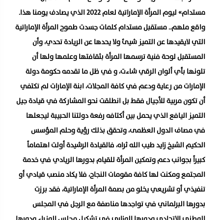
مستدام» ليوم المرأة الإماراتية لعام 2022 الذي يصادف يومنا هذا.
واقع ملهم.. مستقبل مستدام كلمات جسدت طموح المرأة الإماراتية
التي لايقيدها عن التميز شيئ ولا يحدها عن الريادة تحدي، وأن
المستقبل لوحة فنية ترسمها المرأة بثقافتها وعلمها ولها أن
تلونها بأي ألوان الرقي شاءت، و في ظل ما تقدمه حكومة دولة
الإمارات من رعاية ودعم في كافة المجلات، ابنة الإمارات لم تكتفي
أن تكون مربية للأجيال فقط بل انطلقت نحو المشاركة في قيادة جيل
التميز اليافع الذي يحمل بين أكتافه رفعة دولتنا الحبيبة ليجعلها
في مصاف الدول العظمى، وتحقق بذلك رؤية وحلم المؤسس
الحكيم الشيخ زايد طيب الله ثراه، فالقيادة الرشيدة أولت اهتماماً
كبيراً بجوانب دعم وتمكين المرأة للقيام بدورها الريادي في خدمة
المجتمع ومكنت لها كافة مقومات النجاح، فلا يكاد منصب قيادي أو
تنفيذي أو تشريعي يخلو من بصمة المرأة الإماراتية، فقد برزت
بدورها البرلماني في تواجدها مناصفة مع الرجل في المجلس
الوطني الإتحادي ودورها الوزاري في تشكيل مجلس الوزراء ودورها