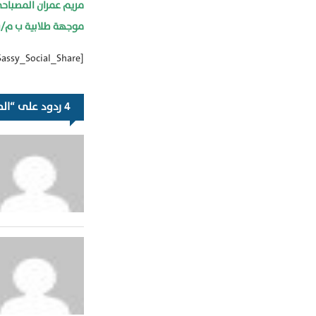
مريم عمران المصباح
موجهة طلابية ب م/ث
[Sassy_Social_Share]
4 ردود على “‏المواطنة الحقة”