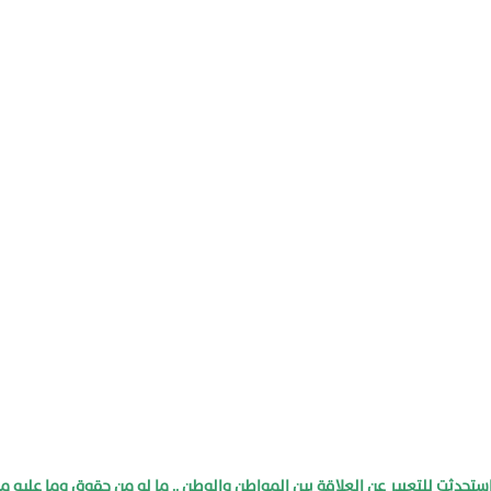
تحدثت للتعبير عن العلاقة بين المواطن والوطن .. ما له من حقوق وما عليه م