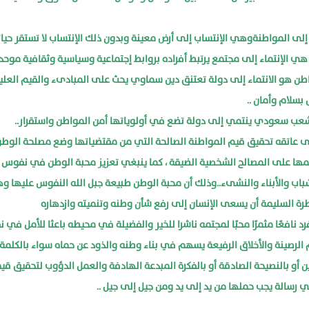
 إلى المواطنةوهي الإنتساب إلى أرض معينة وبدون ذلك الإنتساب لا تستقر حيات
ة هي الإنتماء إلى مجتمع يرتبط أفراده بروابط إجتماعية وسياسية وثقافية موحدة
طن هو الانتماء إلى دولة تعتنق دين سماوي يحث على المبادىء والقيم العليا
بسلام وأمان ..
شعب سعودي ينتمي إلى دولة تضع في أولوياتها أمن المواطن واستقرار..
 عاتقه تحقيق قيم المواطنة الصالحة التي من مقتضياتها وضع مصلحة الوط
مها على المصالح الشخصية الضيقة ، كما ينبغي تعزيز محبة الوطن في نفوس أ
شباب والأبناء والنشىء..وذلك أن محبة الوطن طبيعة جبل الله النفوس عليها 
رة السليمة أن يسعى الإنسان إلى رفع شأن وطنه وتنميته وازدهاره
رد نافعًا مثمرًا محبًا لمجتمه ناشرا للخير والفضيلة في محيطه باعثا للأمل في
يم الرصينة والأخلاق الرفيعة يسهم في بناء وطنه والذود عن حماه سواء بالكلمة
ين أو بالنصيحة الصادقة أو بالفكرة المبدعة الهادفة والعمل الدؤوب لتحقيق قي
ي رسالة يجب حملها من يد إلى يد ومن جيل إلى جيل ..