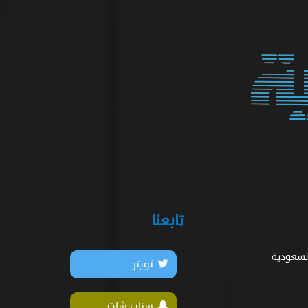
تابعنا
السعودية
تويتر
سناب شات