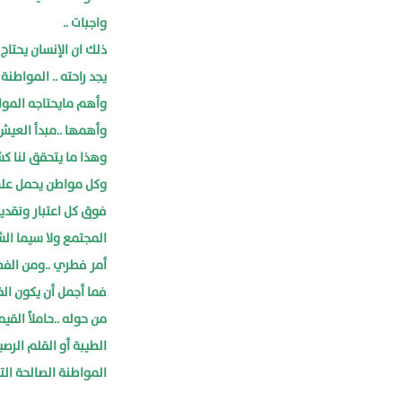
واجبات ..
ذلك ان الإنسان يحتاج
يجد راحته .. المواطن
وأهم مايحتاجه الموا
وأهمها ..مبدأ العيش 
وهذا ما يتحقق لنا ك
وكل مواطن يحمل على
فوق كل اعتبار وتقدي
المجتمع ولا سيما ال
أمر فطري ..ومن الفط
فما أجمل أن يكون الف
من حوله ..حاملاً الق
الطيبة أو القلم الرص
المواطنة الصالحة الت