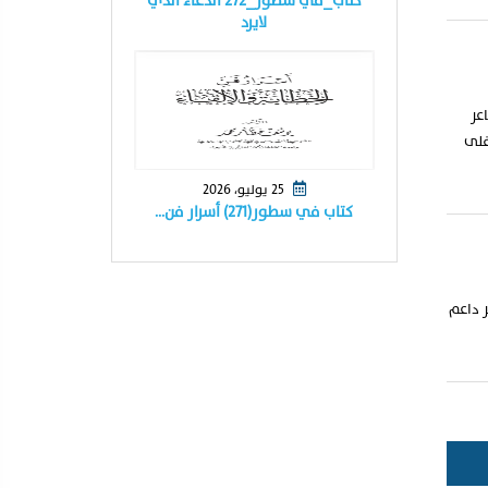
كتاب_في سطور_٢٧٢ الدعاء الذي
لايرد
عر
غلى
25 يوليو، 2026
كتاب في سطور(٢٧١) أسرار فن…
ر داعم