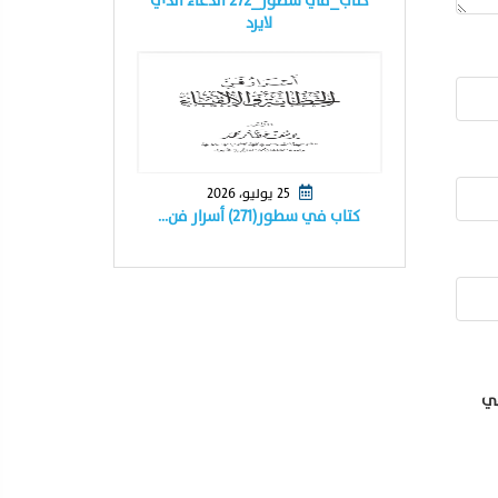
كتاب_في سطور_٢٧٢ الدعاء الذي
لايرد
25 يوليو، 2026
كتاب في سطور(٢٧١) أسرار فن…
في