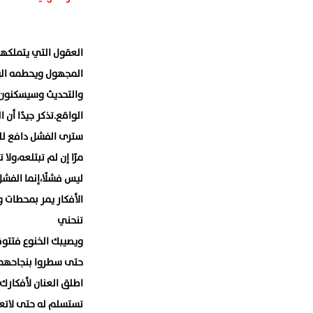
العقول التي يتملكه
المجهول ويحطمه اليأ
والتحديث وسيسكنون ف
الواقع.تذكر جيدًا أن
سترى الفشل دافع للن
مرًا إن لم تبتلعه،ول
ليس فشلًا،إنما الفش
الأفكار يمر بمحطات 
تنحني
ويصيبك الخنوع فتتوق
حتى سطروا بنجاحهم ت
اطلق العنان لأفكارك 
تستسلم له حتى لاتع