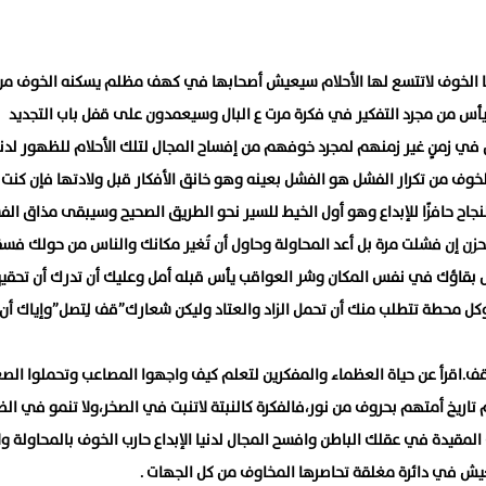
ا الخوف لاتتسع لها الأحلام سيعيش أصحابها في كهف مظلم يسكنه الخوف من
س من مجرد التفكير في فكرة مرت ع البال وسيعمدون على قفل باب التجديد
ي زمنٍ غير زمنهم لمجرد خوفهم من إفساح المجال لتلك الأحلام للظهور لدني
 الخوف من تكرار الفشل هو الفشل بعينه وهو خانق الأفكار قبل ولادتها فإن كنت م
جاح حافزًا للإبداع وهو أول الخيط للسير نحو الطريق الصحيح وسيبقى مذاق ال
ا تحزن إن فشلت مرة بل أعد المحاولة وحاول أن تُغير مكانك والناس من حولك ف
ل بقاؤك في نفس المكان وشر العواقب يأس قبله أمل وعليك أن تدرك أن تحقي
وكل محطة تتطلب منك أن تحمل الزاد والعتاد وليكن شعارك”قف لِتصل”وإياك أن
ف.اقرأ عن حياة العظماء والمفكرين لتعلم كيف واجهوا المصاعب وتحملوا الص
اريخ أمتهم بحروف من نور،فالفكرة كالنبتة لاتنبت في الصخر،ولا تنمو في الظ
المقيدة في عقلك الباطن وافسح المجال لدنيا الإبداع حارب الخوف بالمحاولة ول
يش في دائرة مغلقة تحاصرها المخاوف من كل الجهات .