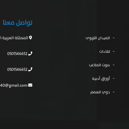
تواصل معنا
المملكة العربية 
الميدان التربوى
لقاءات
0501546652
صوت الملاعب
0501546652
أوراق أدبية
mfh554040@gmail.com
ذوي الهمم