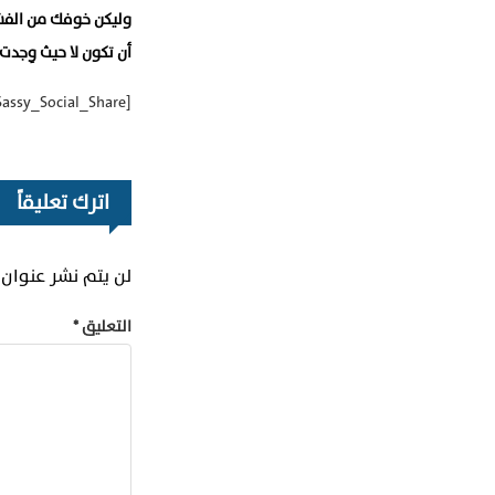
وليكن خوفك من الفشل
أن تكون لا حيث وِجدت
[Sassy_Social_Share]
اترك تعليقاً
لن يتم نشر عنوان ب
التعليق
*