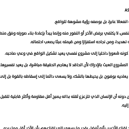
انفعالا عابرا، بل بوصفه رؤية مشوهة للواقع.
س، لا يكتفي برفض الآخر أو النفور منه وإنما يبدأ بإعادة بناء صورته وفق من
هديدا، ومن نجاحه استفزازا ومن قيمته عبئا يصعب احتماله.
 كونه شعورا داخليا إلى مشروع نفسي يعيد تشكيل الواقع في وعي صاحبه.
لمشروع العبث بالإدراك لأن الحاقد لا يهاجم الحقيقة مباشرة، بل يعيد تفسيرها.
 يعاديه بوضوح، بل يحيطها بالشك، ولا يسعى دائما إلى إسقاطه بالقوة بل إلى
 دونه أن الإنسان الذي تتزعزع ثقته بذاته يصبح أقل مقاومة وأكثر قابلية لتقبل
ليه.
د إقناع الآخرين بأنه أفضل بقدر ما يسعى إلى إقناعهم بأن الآخر أقل مما يبدو.