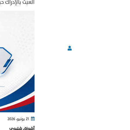
العبث بالإدراك 
21 يونيو، 2026
أشواق شتيوي