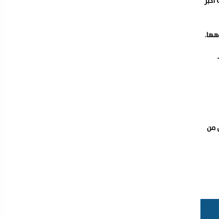
أكبر
هها.
 من