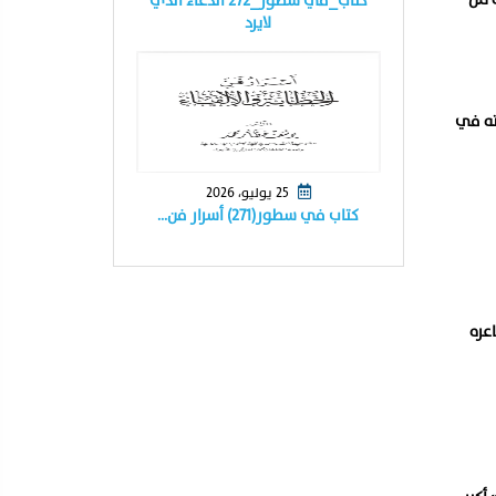
كتاب_في سطور_٢٧٢ الدعاء الذي
لايرد
ته في
25 يوليو، 2026
كتاب في سطور(٢٧١) أسرار فن…
عره