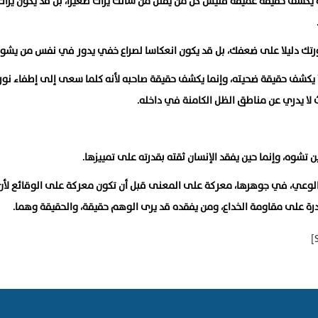
ة يكشف حقيقة عميقة فليس كل من يقلل من شأنك يراك صغيرا، بل قد يكون يراك 
تك دليلا على ضعفك، بل قد يكون انعكاسا لصراع خفي يدور في نفس من يشو
يكشف حقيقة ضحيته، وإنما يكشف حقيقة صاحبه لأنه كلما سعى إلى إطفاء نور
 لا يدري عن مناطق الظل الكامنة في داخله.
ن تشوه، وإنما حين يفقد الإنسان ثقته بقدرته على تمييزها.
لوعي، في جوهرها، معركة على المعنى قبل أن تكون معركة على الوقائع لأن
رة على مقاومة الخداع، ومن يفقده قد يرى الوهم حقيقة، والحقيقة وهما.