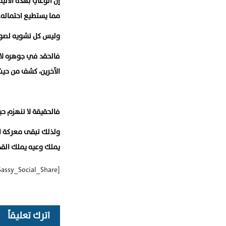
إن الوعي بهذه الآلي
مما يستطيع احتماله.
وليس كل تشويه لصور
فالحقد في جوهره لا 
الآخرين، كشف من حيث
فالحقيقة لا تنهزم حي
ولذلك تبقى معركة ا
يملك وعيه يملك القد
[Sassy_Social_Share]
اترك تعليقاً