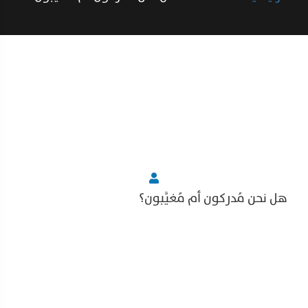
هل نحن مُدركون أم مُغيَّبون؟