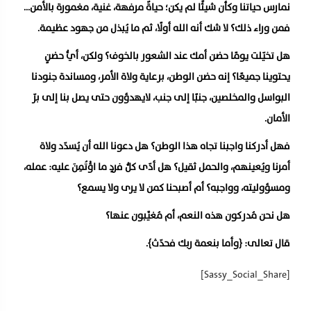
نمارس حياتنا وكأن شيئًا لم يكن؛ حياةٌ مرفهة، غنية، مغمورة بالأمن…
فمن وراء ذلك؟ لا شك أنه الله أولًا، ثم ما يُبذل من جهود عظيمة.
هل تخيّلت يومًا حضن أمك عند الشعور بالخوف؟ ولكن، أيُّ حضنٍ
يحتوينا جميعًا؟ إنه حضن الوطن، برعاية ولاة الأمر، ومساندة جنودنا
البواسل والمخلصين، جنبًا إلى جنب، لايهدؤون حتى يصل بنا إلى برّ
الأمان.
فهل أدركنا واجبنا تجاه هذا الوطن؟ هل دعونا الله أن يُسدّد ولاة
أمرنا ويُعينهم، والحمل ثقيل؟ هل أدّى كلُّ فردٍ ما اؤْتُمِنَ عليه: عمله،
ومسؤوليته، وواجبه؟ أم أصبحنا كمن لا يرى ولا يسمع؟
هل نحن مُدركون هذه النعم، أم مُغيَّبون عنها؟
قال تعالى: ﴿وأما بنعمة ربك فحدّث﴾.
[Sassy_Social_Share]