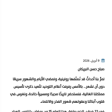
9 أبريل، 2026
صباح حسن البريكان
تمرُّ بنا أحداثٌ قد نُصنِّفها روتينية، وتمضي الأيام والشهور سريعًا
دون أن نشعر… بالأمس رفرفت أعلام التوحيد لتُعيد ذكرى تأسيس
مملكتنا الغالية، فنستحضر تاريخًا مجيدًا ومسيرةً خالدة، ونغرس في
قلوب أبنائنا وعقولهم شعور الفخر والانتماء.
في 22 فبراير، الذي وافق هذا العام 15 من رمضان، يتنافس العباد