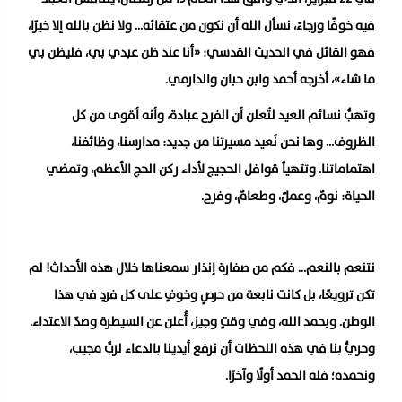
فيه خوفًا ورجاءً، نسأل الله أن نكون من عتقائه… ولا نظن بالله إلا خيرًا،
فهو القائل في الحديث القدسي: «أنا عند ظن عبدي بي، فليظن بي
ما شاء»، أخرجه أحمد وابن حبان والدارمي.
وتهبُّ نسائم العيد لتُعلن أن الفرح عبادة، وأنه أقوى من كل
الظروف… وها نحن نُعيد مسيرتنا من جديد: مدارسنا، وظائفنا،
اهتماماتنا. وتتهيأ قوافل الحجيج لأداء ركن الحج الأعظم، وتمضي
الحياة: نومٌ، وعملٌ، وطعامٌ، وفرح.
نتنعم بالنعم… فكم من صفارة إنذار سمعناها خلال هذه الأحداث! لم
تكن ترويعًا، بل كانت نابعة من حرصٍ وخوفٍ على كل فردٍ في هذا
الوطن. وبحمد الله، وفي وقتٍ وجيز، أُعلن عن السيطرة وصدّ الاعتداء.
وحريٌّ بنا في هذه اللحظات أن نرفع أيدينا بالدعاء لربٍّ مجيب،
ونحمده؛ فله الحمد أولًا وآخرًا.