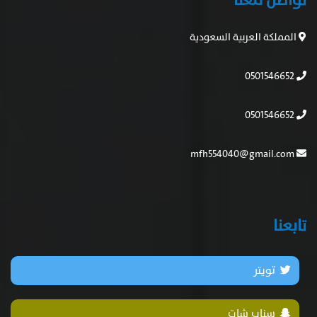
تواصل معنا
المملكة العربية السعودية
0501546652
0501546652
mfh554040@gmail.com
تابعنا
تويتر
سناب شات