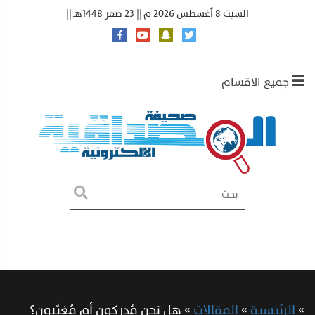
السبت 8 أغسطس 2026 م || 23 صفر 1448هـ ||
جميع الاقسام
»
الرئيسية
»
المقالات
»
هل نحن مُدركون أم مُغيَّبون؟