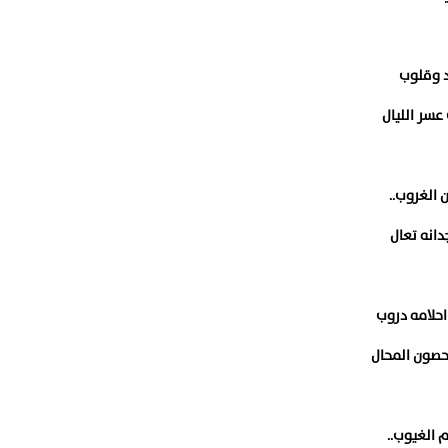
د وقلوب
عسر الليال
 الغروب..
دانه تعال
حلامه دروب
صون المحال
 الغيوب..