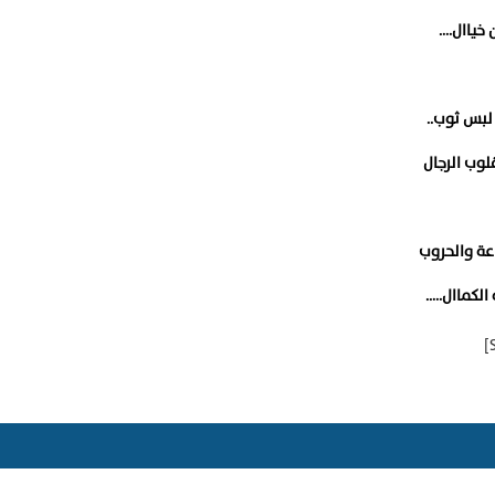
 خياال….
لبس ثوب..
وب الرجال
عة والحروب
الكماال…..