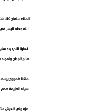
الملك سلمان كلنا بلا
الله جعله اليسر في 
نهارنا اللي بدد سنين
صااح الوطن وامجاد ج
ملكنا طمووح يرسم ا
سيف العزيمة هدم ح
عزه ولي العرش علّام