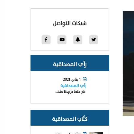
شبكات التواصل
رأي المصداقية
1 يناير، 2021
رآي المصداقية
كان حلما يراودنا منذ...
كتّاب المصداقية