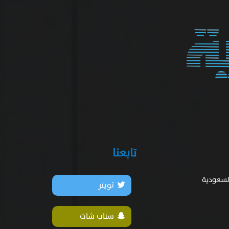
تابعنا
السعودية
تويتر
سناب شات