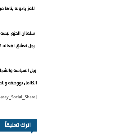
للعز يادولة بناها من
سلماان الحزم لبسه 
رجل تعشق افعاله قل
رجل السياسة والشجا
الكاامل بووصفه ولله 
[Sassy_Social_Share]
اترك تعليقاً