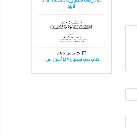
كتاب_في سطور_٢٧٢ الدعاء الذي
لايرد
25 يوليو، 2026
كتاب في سطور(٢٧١) أسرار فن…