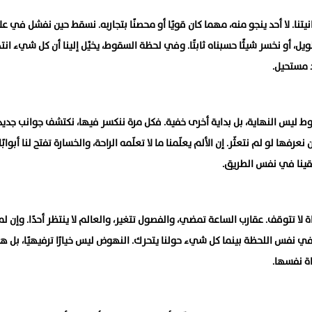
تنا. لا أحد ينجو منه، مهما كان قويًا أو محصنًا بتجاربه. نسقط حين نفشل في عل
ل، أو نخسر شيئًا حسبناه ثابتًا. وفي لحظة السقوط، يخيَّل إلينا أن كل شيء ان
 مستحيل.
وط ليس النهاية، بل بداية أخرى خفية. فكل مرة ننكسر فيها، نكتشف جوانب جدي
عرفها لو لم نتعثّر. إن الألم يعلّمنا ما لا تعلّمه الراحة، والخسارة تفتح لنا أبوابًا
بقينا في نفس الطريق.
اة لا تتوقف. عقارب الساعة تمضي، والفصول تتغير، والعالم لا ينتظر أحدًا. وإن ل
ي نفس اللحظة بينما كل شيء حولنا يتحرك. النهوض ليس خيارًا ترفيهيًا، بل ه
اة نفسها.