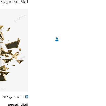
لماذا نبدأ من ج
31 أغسطس، 2025
انفال التويجري