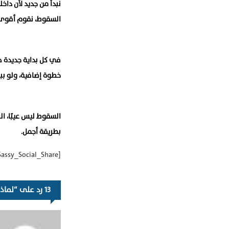
نبدأ من جديد لأن داخلن
السقوط، نقوم أقوى، أ
في كل بداية جديدة ه
خطوة إضافية، ولو بب
السقوط ليس عيبًا، ا
بطريقة أجمل.
[Sassy_Social_Share]
13 رد على “لماذا نبدأ من جديد عندما نسقط؟”