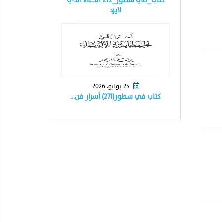
كتاب_في سطور_٢٧٢ الدعاء الذي
لايرد
25 يوليو، 2026
كتاب في سطور(٢٧١) أسرار فن…