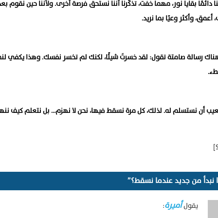
ا دائمًا بقايا نور، مهما خفت، تذكّرنا أننا نستحق فرصة أخرى. ولأننا حين نقوم بعد
عمق، وأكثر وعيًا بما نريد.
ناك رسالة صامتة تقول: لقد خسرتَ شيئًا، لكنك لم تخسر نفسك. وهذا يكفي ل
طء.
لعيب أن نستسلم له. لذلك، كل مرة نسقط فيها، نحن لا نهزم… بل نتعلم كيف نن
أميرة
يقول
: