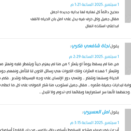
1 سبتمبر، 2025 الساعة 1:21 م
صحيح دائماً كل نهايه لها بدايه جديده اجمل
مقال جميل وكل حرف فيه يدل على امل بان الحياه لاتقف
ابداعتي استاذه انفال
نجاة شافعي فكري
يقول
:
1 سبتمبر، 2025 الساعة 2:29 م
من منا لم يسقط يوماً او يتعثر ؟ من منا لم يهزم حيناً ويتفطر قلبه وتهتز م
وتتبعثر ؟ فهذه العثرات وتلك الكبوات هي رسائل الكون لنا لنتأمل ونفهم جوه
الحياة وسننها ونتفكر .. ولنعي دور الإنسان على وجه البسيطة ونتدبر . فكم 
بوابة لبدايات جميلة مثمره .. مقال جميل تستوجب منا شكر المولى على كل ما اعطى
 وحفظها لأنها سر استمرارها وبقائها كي تدوم ولا تتبدل ..
امل العسيري
يقول
:
1 سبتمبر، 2025 الساعة 3:15 م
أبدعتِ في وصف مشاعر السقوط بأسلوب راقٍ يلامس وجدان القارئ أسلوبك