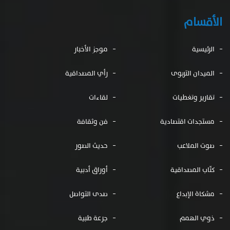
الأقسام
الرئيسية
موجز الأخبار
الميدان التربوى
رأي المصداقية
تقارير وتغطيات
لقاءات
مستجدات اقتصادية
فن وثقافة
صوت الملاعب
حديث الصور
كتّاب المصداقية
أوراق أدبية
مشكاة الإبداع
صدى التواصل
ذوي الهمم
جرعة طبية