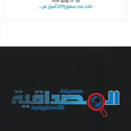
25 يوليو، 2026
كتاب في سطور(٢٧١) أسرار فن…