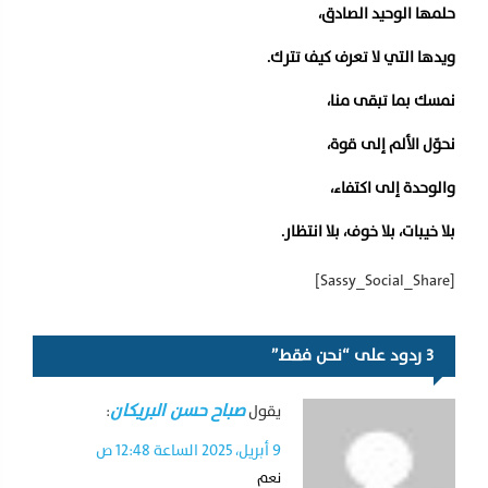
حلمها الوحيد الصادق،
ويدها التي لا تعرف كيف تترك.
نمسك بما تبقى منا،
نحوّل الألم إلى قوة،
والوحدة إلى اكتفاء،
بلا خيبات، بلا خوف، بلا انتظار.
[Sassy_Social_Share]
3 ردود على “نحن فقط”
صباح حسن البريكان
يقول
:
9 أبريل، 2025 الساعة 12:48 ص
نعم