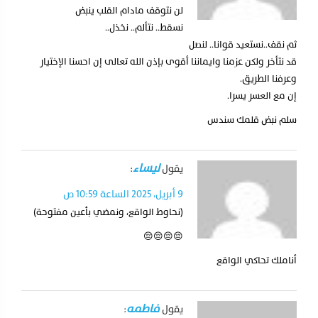
لن نتوقف مادام القلب ينبض
نسقط.. نتألم.. نخذل..
ثم نقف..نستعيد قوانا.. لنصل
قد نتأخر ولكن عزمنا وايماننا أقوى بإذن الله تعالى إن احسنا الإختيار
وعرفنا الطريق.
إن مع العسر يسرا.
سلم نبض قلمك سندس
ليساء
يقول
:
9 أبريل، 2025 الساعة 10:59 ص
(نحاوط الواقع، ونمضي بأعين مفتوحة)
😔😔😔😔
أناملك تحاكي الواقع
فاطمه
يقول
: