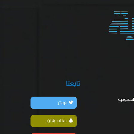
تابعنا
السعودية
تويتر
سناب شات