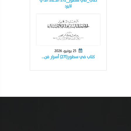
كتاب_في سطور_٢٧٢ الدعاء الذي
لايرد
25 يوليو، 2026
كتاب في سطور(٢٧١) أسرار فن…