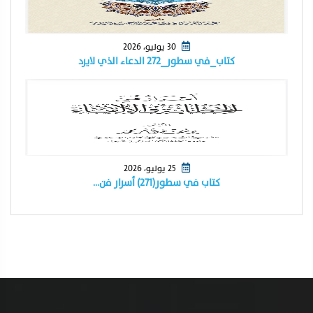
30 يوليو، 2026
كتاب_في سطور_٢٧٢ الدعاء الذي لايرد
25 يوليو، 2026
كتاب في سطور(٢٧١) أسرار فن…