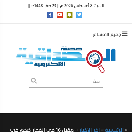
السبت 8 أغسطس 2026 م || 23 صفر 1448هـ ||
جميع الاقسام
»
الرئيسية
»
اخر الاخبار
»
مقتل 16 في انفجار ضخم في