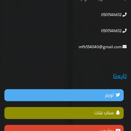
0501546652
0501546652
mfh554040@gmail.com
تابعنا
تويتر
سناب شات
يوتيوب