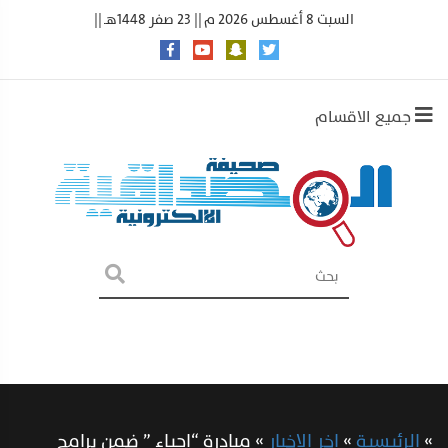
السبت 8 أغسطس 2026 م || 23 صفر 1448هـ ||
جميع الاقسام
»
الرئيسية
»
اخر الاخبار
»
مبادرة “إحياء ” ضمن برامج