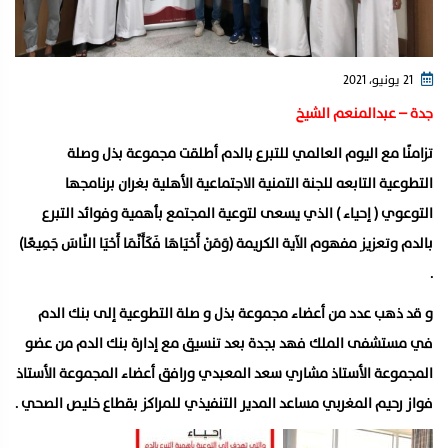
21 يونيو، 2021
جدة – عبدالمنعم الشيخ
تزامنًا مع اليوم العالمي للتبرع بالدم أطلقت مجموعة بذل وصلة
التطوعية التابعه للجنة التمنية الاجتماعية الأهلية بغران برنامجها
التوعوي ( إحياء ) الذي يسعى لتوعية المجتمع بأهمية وفوائد التبرع
بالدم وتعزيز مفهوم الآية الكريمة (وَمَنْ أَحْيَاهَا فَكَأَنَّمَا أَحْيَا النَّاسَ جَمِيعًا)
.
و قد ذهب عدد من أعضاء مجموعة بذل و صلة التطوعية إلى بنك الدم
في مستشفى الملك فهد بجدة بعد تنسيق مع إدارة بنك الدم من عضو
المجموعة الأستاذ مشاري سعد المعبدي ورافق أعضاء المجموعة الأستاذ
فواز رحيم المغربي مساعد المدير التنفيذي للمراكز بقطاع خليص الصحي .