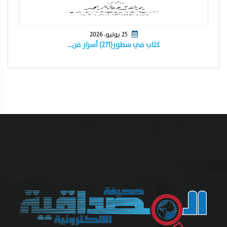
25 يوليو، 2026
كتاب في سطور(٢٧١) أسرار فن…