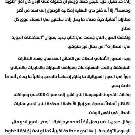
إلى حد ضئيل، جرب هيجن حظه. ورغم أن حصوله على الإذن كان أمراً “طويلًا
ومعقداً”، إلا أنه مُنح في النهاية إمكانية الوصول إلى ستة من أكبر
مطارات ألمانيا، حيث قضى ما يصل إلى ساعتين في السماء فوق كل
مطار.
وتكشف الصور، التي جُمعت في كتاب جديد بعنوان “الملاحظات الجوية
في المطارات”، عن جمال غير متوقع.
وجد المصور الألماني لحظات من التماثل الهندسي وسط الطائرات
المتوقفة. وتلعب المستودعات ومواقف السيارات والحاويات والمباني
دوراً في الصور السريالية، ما يخلق إحساساً بالحجم، وغالباً ما يعرض أنماطاً
خاصة بهم.
وخلقت الخطوط المرسومة التي تشير إلى ممرات التاكسي ومواقف
الانتظار أنماطاً مبهجة، مع إبراز الأنظمة المعقدة التي تدعم عمليات
المطار في نفس الوقت.
وقال هيجن، الذي يعمل أيضاً كمصمم جرافيك: “بعض الصور تبدو مثل
الرسوم التوضيحية.. إنها تبدو مصطنعة تقريباً، كما لو تمت إضافة الخطوط