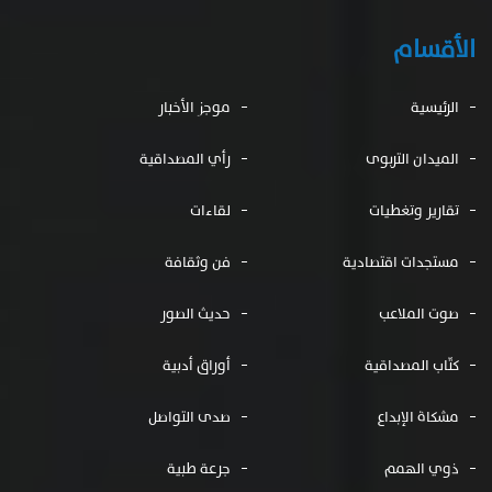
الأقسام
الرئيسية
موجز الأخبار
الميدان التربوى
رأي المصداقية
تقارير وتغطيات
لقاءات
مستجدات اقتصادية
فن وثقافة
صوت الملاعب
حديث الصور
كتّاب المصداقية
أوراق أدبية
مشكاة الإبداع
صدى التواصل
ذوي الهمم
جرعة طبية