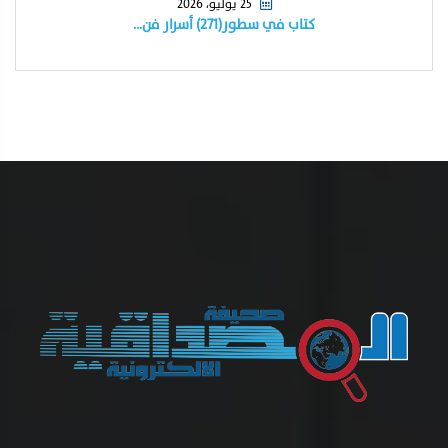
25 يوليو، 2026
كتاب في سطور(٢٧١) أسرار فن…