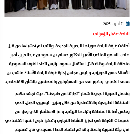
21 أبريل، 2025
الباحة-عقيل الزهراني
أطلقت غرفة الباحة هويتها البصرية الجديدة، والتي تم تدشينها من قبل
صاحب السمو الملكي الأمير الدكتور حسام بن سعود بن عبدالعزيز، أمير
منطقة الباحة، وذلك خلال استقبال سموه لرئيس اتحاد الغرف السعودية
الأستاذ حسن الحويزي، ورئيس مجلس إدارة غرفة الباحة الأستاذ ماشي بن
محمد العُمري، بحضور عدد من المسؤولين والمهتمين بالشأن الاقتصادي.
وتحمل الهوية الجديدة شعار “تجارتنا من طبيعتنا”، حيث تجسّد ملامح
المنطقة الطبيعية والاقتصادية من خلال رمزين رئيسيين: الجبل، الذي
يعكس أصالة المنطقة وثراءها البيئي، ورمز الاستثمار الذي يعبّر عن
طموحات الغرفة في تعزيز النشاط التجاري وتحفيز فرص النمو الاقتصادي
في بيئة تنموية واعدة. وقد تم اعتماد الخط السعودي في تصميم