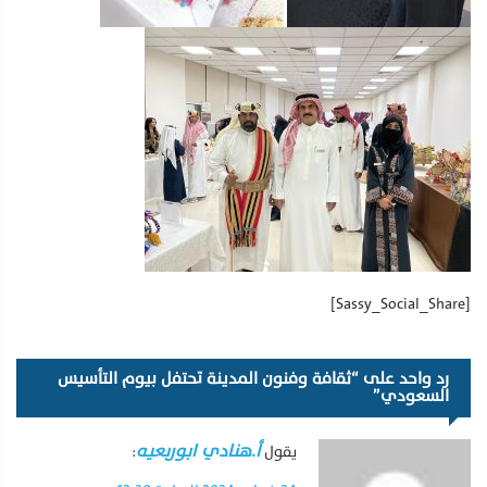
[Sassy_Social_Share]
رد واحد على “ثقافة وفنون المدينة تحتفل بيوم التأسيس
السعودي”
أ.هنادي ابوربعيه
يقول
: