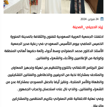
24 فبراير، 2024
زياد الحجيلي _المدينة
احتفلت الجمعية العربية السعودية للفنون والثقافة بالمدينة المنورة
الخميس الماضي بيوم التأسيس السعودي في رعاية مدير الجمعية
الأستاذ الدكتور محمد الصفراني وسط أجواء رائعة حضرها أهالي المنطقة
وكوكبة من الإعلاميين والأدباء والشعراء والفنانين .
تميّز البرنامج الاحتفالي بالتنوع والتنظيم من تهيئة وتجهيز المعارض
والمتاحف بمشاركة نخبة من الحرفيين والخطاطين والفنانين التشكيليين
والطهاة والأسر المنتجة ، وتمّيز أيضا بالحفل المسرحي بمشاركة عددٍ من
الشعراء والفنانين ، والذي نال على استحسان واعجاب الجمهور .
وفي نهاية الاحتفالية قام الصفراني بتكريم المنظمين والمشاركين
والرعاة
.