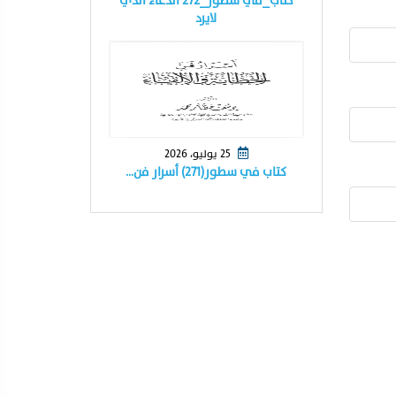
كتاب_في سطور_٢٧٢ الدعاء الذي
لايرد
25 يوليو، 2026
كتاب في سطور(٢٧١) أسرار فن…