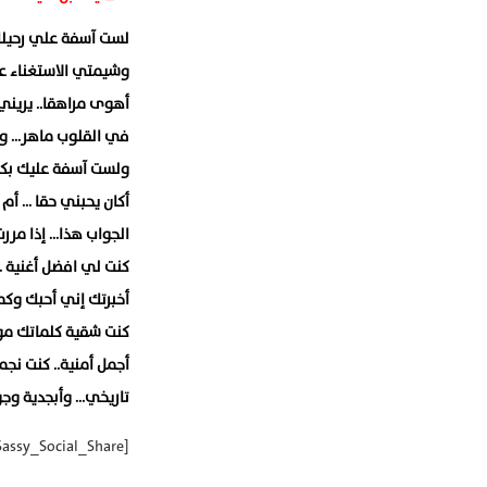
لست آسفة علي رحيلك.
وشيمتي الاستغناء ع
أهوى مراهقا.. يريني
في القلوب ماهر… وعد
ولست آسفة عليك بكرة
أكان يحبني حقا … أم 
الجواب هذا… إذا مرر
كنت لي افضل أغنية … 
أخبرتك إني أحبك وكم 
كنت شقية كلماتك م
أجمل أمنية.. كنت نج
تاريخي… وأبجدية وج
[Sassy_Social_Share]