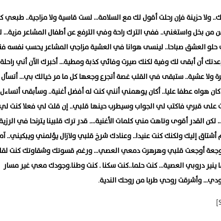
. ولا حزينة فإن رحلت أقول لك مع السلامة… لست قاسية ولا مزاجية.. طبعي كر
ن من بخل واستغني.. ففي الترك راحة وفي الترفع عن أطفال المشاعر مزية… 
 حلو العشق صباحا.. لينسى هوانا في العشية مزاجي المشاعر يحسب نفسه فن
تك أن أبقى لك وفية لكنك صيرت وفائي كذبة ومطية… أخبرك الآن أني راحلة
 ولا عشية.. ستبقى في القلب غصة أتجرع وجعها كل ما مر خيالك بي… أتسأل 
كان هواه عطفا عليا.. أكان يوهمني أنني كنت له أفضل أغنية.. وسأبقى أتساءل 
ت على قبري فاكتب لي الجواب وسيطرب حينها قلبي.. إن قلت لي فعلا كنت لي 
لكن القدر أقوى وتاهت مني كلمات الأغنية…. قدر ترك قلبينا يترنحا في الرزي
أشتاق إليك ولكنك كنت عنيدا.. وعنادك شرخ قلبي ولازال يؤلمني ويبكيني.. آه
وجعة أوجعت قلبي وهرهرت دمعي العصي… ورغم قسوتك وشقاوتك كنت لقل
ما ينير دروبي العصية… كنت حلما..كنت سكنا . كنت وطنا.وجودك معي غير مسار
ودي… وأشرقت روحي طربا من روحك الندية
.