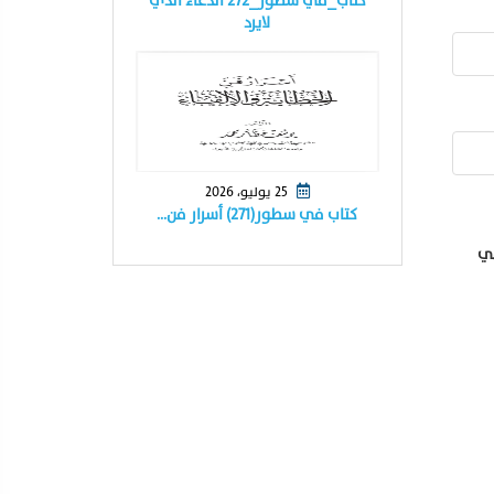
كتاب_في سطور_٢٧٢ الدعاء الذي
لايرد
25 يوليو، 2026
كتاب في سطور(٢٧١) أسرار فن…
في