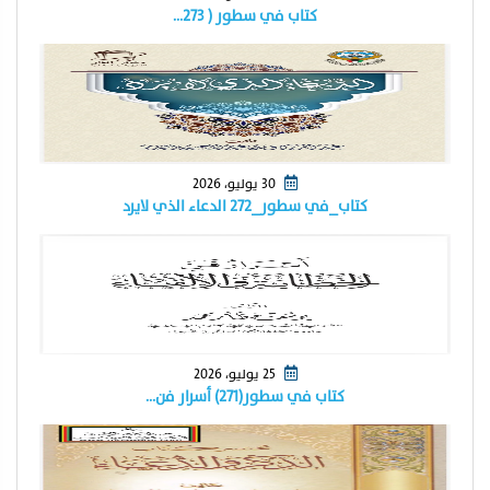
كتاب في سطور ( ٢٧٣…
30 يوليو، 2026
كتاب_في سطور_٢٧٢ الدعاء الذي لايرد
25 يوليو، 2026
كتاب في سطور(٢٧١) أسرار فن…