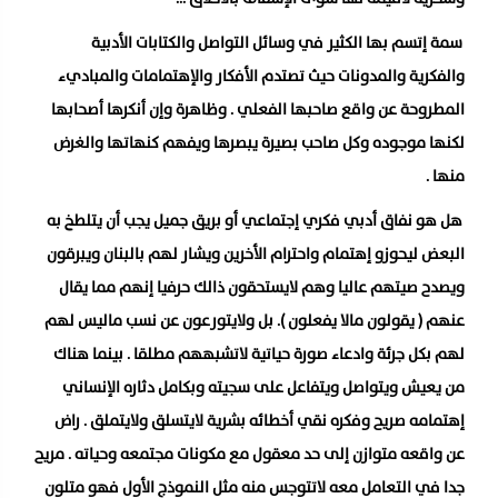
سمة إتسم بها الكثير في وسائل التواصل والكتابات الأدبية
والفكرية والمدونات حيث تصتدم الأفكار والإهتمامات والمباديء
المطروحة عن واقع صاحبها الفعلي . وظاهرة وإن أنكرها أصحابها
لكنها موجوده وكل صاحب بصيرة يبصرها ويفهم كنهاتها والغرض
منها .
هل هو نفاق أدبي فكري إجتماعي أو بريق جميل يجب أن يتلطخ به
البعض ليحوزو إهتمام واحترام الأخرين ويشار لهم بالبنان ويبرقون
ويصدح صيتهم عاليا وهم لايستحقون ذالك حرفيا إنهم مما يقال
عنهم ( يقولون مالا يفعلون ). بل ولايتورعون عن نسب ماليس لهم
لهم بكل جرئة وادعاء صورة حياتية لاتشبههم مطلقا . بينما هناك
من يعيش ويتواصل ويتفاعل على سجيته وبكامل دثاره الإنساني
إهتمامه صريح وفكره نقي أخطائه بشرية لايتسلق ولايتملق . راض
عن واقعه متوازن إلى حد معقول مع مكونات مجتمعه وحياته . مريح
جدا في التعامل معه لاتتوجس منه مثل النموذج الأول فهو متلون